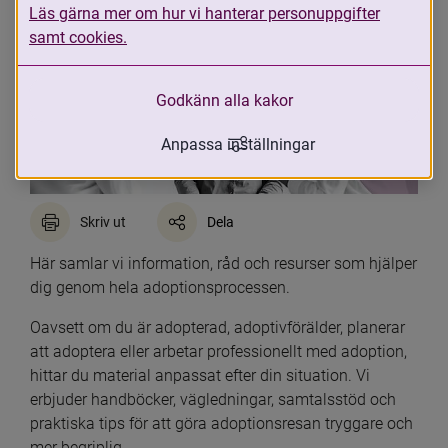
Läs gärna mer om hur vi hanterar personuppgifter
samt cookies.
Godkänn alla kakor
Anpassa inställningar
Skriv ut
Dela
Här samlar vi information, råd och resurser som hjälper 
dig genom hela adoptionsprocessen.
Oavsett om du är adopterad, adoptivförälder, planerar 
att adoptera eller arbetar professionellt med adoption, 
hittar du material anpassat efter din situation. Vi 
erbjuder handböcker, vägledningar, samtalsstöd och 
praktiska tips för att göra adoptionsresan tryggare och 
mer begriplig.