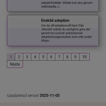
adoptivförälder. Stödet kan ske genom
individuella, v...
Enskild adoption
Om du vill adoptera ett barn från
utlandet måste du vanligtvis göra det
genom en svensk auktoriserad
adoptionsorganisation som står under
tillsyn ...
1
2
3
4
5
6
7
8
9
10
Nästa
Uppdaterad senast 
2025-11-05