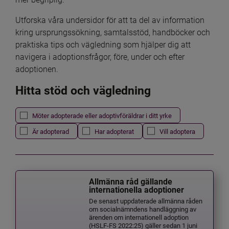
Utforska våra undersidor för att ta del av information 
kring ursprungssökning, samtalsstöd, handböcker och 
praktiska tips och vägledning som hjälper dig att 
navigera i adoptionsfrågor, före, under och efter 
adoptionen.
Hitta stöd och vägledning
Det här formuläret postas automatiskt
Filtrera resultatet
Möter adopterade eller adoptivföräldrar i ditt yrke
Är adopterad
Har adopterat
Vill adoptera
Allmänna råd gällande
internationella adoptioner
De senast uppdaterade allmänna råden
om socialnämndens handläggning av
ärenden om internationell adoption
(HSLF-FS 2022:25) gäller sedan 1 juni