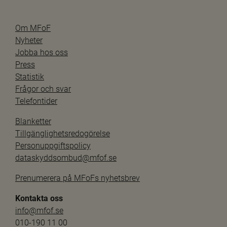
Om MFoF
Nyheter
Jobba hos oss
Press
Statistik
Frågor och svar
Telefontider
Blanketter
Tillgänglighetsredogörelse
Personuppgiftspolicy
dataskyddsombud@mfof.se
Prenumerera på MFoFs nyhetsbrev
Kontakta oss
info@mfof.se
010-190 11 00