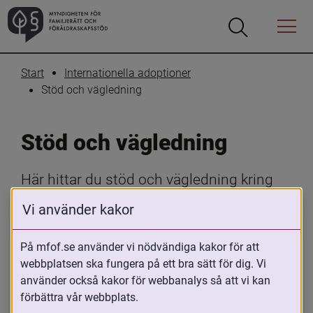
Öppna
Öppna
Menyn
sökrutan
Start
Internationella adoptioner
Stöd och vägledning
Stöd och vägledning
Här hittar du stöd och vägledning kring 
internationella adoptioner. Oavsett om du 
Vi använder kakor
är adopterad, adoptivförälder, funderar på 
att adoptera eller arbetar med 
På mfof.se använder vi nödvändiga kakor för att
adopterade, erbjuder vi råd, handböcker 
webbplatsen ska fungera på ett bra sätt för dig. Vi
använder också kakor för webbanalys så att vi kan
och resurser som hjälper dig genom hela 
förbättra vår webbplats.
adoptionsprocessen.