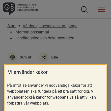
Öppna
Öppna
Menyn
sökrutan
Start
Vårdnad, boende och umgänge
Informationssamtal
Handläggning och dokumentation
Skriv ut
Dela
Handläggning och 
Vi använder kakor
dokumentation
På mfof.se använder vi nödvändiga kakor för att
webbplatsen ska fungera på ett bra sätt för dig. Vi
använder också kakor för webbanalys så att vi kan
förbättra vår webbplats.