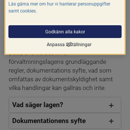
Läs gärna mer om hur vi hanterar personuppgifter
samt cookies.
Godkänn alla kakor
Anpassa inställningar
Detta avsnitt beskriver 
förvaltniningslagens grundläggande 
regler, dokumentations syfte, vad som 
omfattas av dokumentskyldighet samt 
vilka handlingar kan gallras och inte.
Vad säger lagen?
Dokumentationens syfte