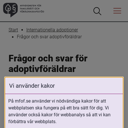
Öppna
Öppna
Menyn
sökrutan
Start
Internationella adoptioner
Frågor och svar adoptivföräldrar
Frågor och svar för 
adoptivföräldrar
Vi använder kakor
På mfof.se använder vi nödvändiga kakor för att
webbplatsen ska fungera på ett bra sätt för dig. Vi
använder också kakor för webbanalys så att vi kan
förbättra vår webbplats.
Skriv ut
Dela