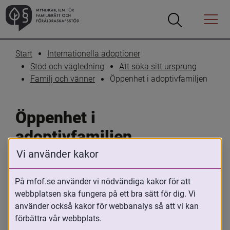
Öppna
Öppna
Menyn
sökrutan
Start
Internationella adoptioner
Stöd och vägledning
Att söka sitt ursprung
Öppenhet i adoptivfamiljen
Familj och vänner
Öppenhet i 
adoptivfamiljen
Vi använder kakor
Skriv ut
Dela
På mfof.se använder vi nödvändiga kakor för att
Adoptivföräldrars förhållningssätt till 
webbplatsen ska fungera på ett bra sätt för dig. Vi
adoptionen är av stor betydelse för barns 
använder också kakor för webbanalys så att vi kan
förbättra vår webbplats.
möjligheter att utveckla en trygg identitet. 