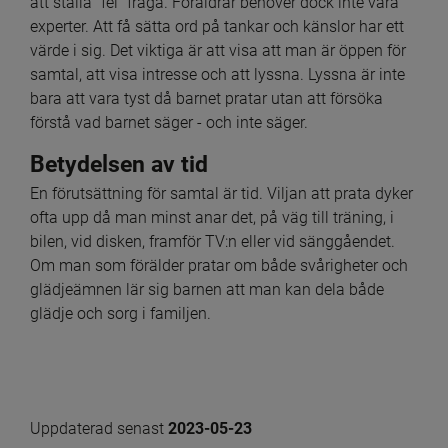
att ställa "fel" fråga. Föräldrar behöver dock inte vara 
experter. Att få sätta ord på tankar och känslor har ett 
värde i sig. Det viktiga är att visa att man är öppen för 
samtal, att visa intresse och att lyssna. Lyssna är inte 
bara att vara tyst då barnet pratar utan att försöka 
förstå vad barnet säger - och inte säger.
Betydelsen av tid
En förutsättning för samtal är tid. Viljan att prata dyker 
ofta upp då man minst anar det, på väg till träning, i 
bilen, vid disken, framför TV:n eller vid sänggåendet. 
Om man som förälder pratar om både svårigheter och 
glädjeämnen lär sig barnen att man kan dela både 
glädje och sorg i familjen.
Uppdaterad senast 
2023-05-23