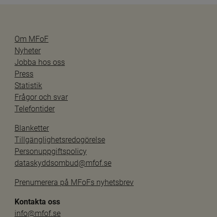
Om MFoF
Nyheter
Jobba hos oss
Press
Statistik
Frågor och svar
Telefontider
Blanketter
Tillgänglighetsredogörelse
Personuppgiftspolicy
dataskyddsombud@mfof.se
Prenumerera på MFoFs nyhetsbrev
Kontakta oss
info@mfof.se