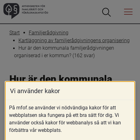
Öppna
Öppna
Menyn
sökrutan
Start
Familjerådgivning
Kartläggning av familjerådgivningens organisering
Hur är den kommunala familjerådgivningen 
organiserad i er kommun? (162 svar)
Hur är den kommunala 
familjerådgivningen 
Vi använder kakor
organiserad i er kommun? 
På mfof.se använder vi nödvändiga kakor för att
(162 svar)
webbplatsen ska fungera på ett bra sätt för dig. Vi
använder också kakor för webbanalys så att vi kan
förbättra vår webbplats.
Skriv ut
Dela