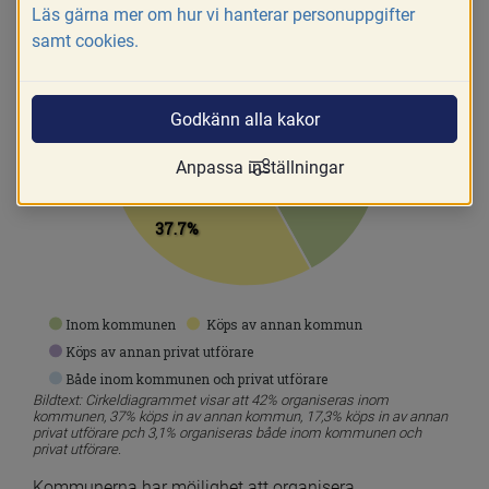
Läs gärna mer om hur vi hanterar personuppgifter
3.1%
samt cookies.
17.3%
42.0%
Godkänn alla kakor
Anpassa inställningar
37.7%
Inom kommunen
Köps av annan kommun
Köps av annan privat utförare
Både inom kommunen och privat utförare
Bildtext: Cirkeldiagrammet visar att 42% organiseras inom 
kommunen, 37% köps in av annan kommun, 17,3% köps in av annan 
privat utförare pch 3,1% organiseras både inom kommunen och 
privat utförare.
Kommunerna har möjlighet att organisera 