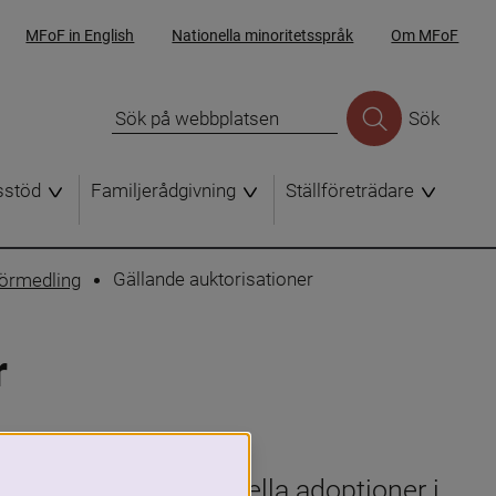
MFoF in English
Nationella minoritetsspråk
Om MFoF
Sök
sstöd
Familjerådgivning
Ställföreträdare
Gällande auktorisationer
förmedling
r
förmedla internationella adoptioner i 