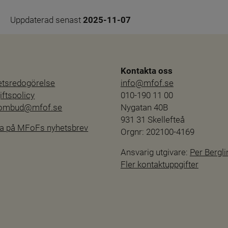
Uppdaterad senast 
2025-11-07
Kontakta oss
hetsredogörelse
info@mfof.se
ftspolicy
010-190 11 00
sombud@mfof.se
Nygatan 40B
931 31 Skellefteå
a på MFoFs nyhetsbrev
Orgnr: 202100-4169
Ansvarig utgivare: 
Per Bergli
Fler kontaktuppgifter