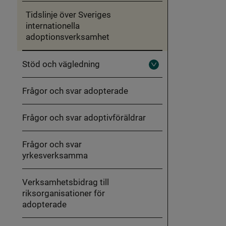
Tidslinje över Sveriges
internationella
adoptionsverksamhet
Stöd och vägledning
Fäll
ut
Stöd
Frågor och svar adopterade
och
vägledning
Frågor och svar adoptivföräldrar
Frågor och svar
yrkesverksamma
Verksamhetsbidrag till
riksorganisationer för
adopterade