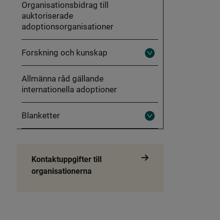
Organisationsbidrag till
auktoriserade
adoptionsorganisationer
Forskning och kunskap
Fäll
ut
Forskning
Allmänna råd gällande
och
kunskap
internationella adoptioner
Blanketter
Fäll
ut
Blanketter
Kontaktuppgifter till
organisationerna