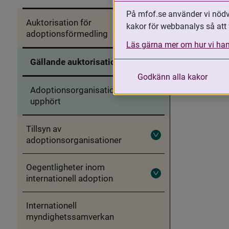
in
MFoF:s
På mfof.se använder vi nödvä
arbete
Auktorisation för
med
kakor för webbanalys så att 
internationella
adoptionsförmedling
Fäll
adoptioner
in
Läs gärna mer om hur vi han
Auktorisation
för
Gällande auktorisationer
adoptionsförmedling
Godkänn alla kakor
Adoptionsorganisationer som
upphört
Tillsyn av
adoptionsorganisationer
Fäll
ut
Tillsyn
av
Oegentligheter inom
adoptionsorganisationer
internationell adoption
Fäll
ut
Oegentligheter
inom
Internationell
internationell
myndighetssamverkan
adoption