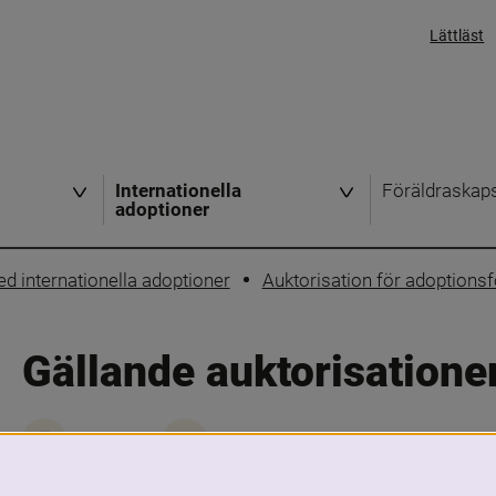
Lättläst
Internationella
Föräldraskap
adoptioner
 internationella adoptioner
Auktorisation för adoptions
Gällande auktorisatione
Skriv ut
Dela
Här hittar du de organisationer som får 