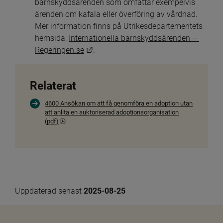
barnskyddsärenden som omfattar exempelvis 
ärenden om kafala eller överföring av vårdnad. 
Mer information finns på Utrikesdepartementets 
hemsida: 
Internationella barnskyddsärenden – 
Länk till annan webbplats.
Regeringen.se
.
Relaterat
4600 Ansökan om att få genomföra en adoption utan
att anlita en auktoriserad adoptionsorganisation
Pdf, 1.1 MB, öppnas i nytt fönster.
(pdf)
Uppdaterad senast 
2025-08-25