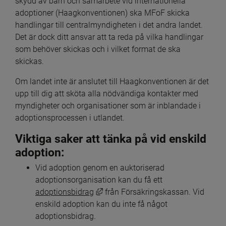
skydd av barn och samarbete vid internationella 
adoptioner (Haagkonventionen) ska MFoF skicka 
handlingar till centralmyndigheten i det andra landet. 
Det är dock ditt ansvar att ta reda på vilka handlingar 
som behöver skickas och i vilket format de ska 
skickas.
Om landet inte är anslutet till Haagkonventionen är det 
upp till dig att sköta alla nödvändiga kontakter med 
myndigheter och organisationer som är inblandade i 
adoptionsprocessen i utlandet.
Viktiga saker att tänka på vid enskild 
adoption:
Vid adoption genom en auktoriserad 
adoptionsorganisation kan du få ett 
Länk till annan webbplats, öppnas i
adoptionsbidrag
 från Försäkringskassan. Vid 
enskild adoption kan du inte få något 
adoptionsbidrag.