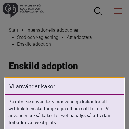
Öppna
Öppna
Menyn
sökrutan
Start
Internationella adoptioner
Stöd och vägledning
Att adoptera
Enskild adoption
Enskild adoption
Skriv ut
Dela
Vi använder kakor
Om du vill adoptera ett barn från utlandet 
På mfof.se använder vi nödvändiga kakor för att
måste du vanligtvis göra det genom en 
webbplatsen ska fungera på ett bra sätt för dig. Vi
svensk auktoriserad 
använder också kakor för webbanalys så att vi kan
adoptionsorganisation
 som står under 
förbättra vår webbplats.