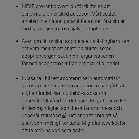
MFoF prövar bara om du får tillåtelse att 
genomföra en enskild adoption. Vårt beslut 
innebär inte någon garanti för att det faktiskt är 
möjligt att genomföra själva adoptionen.
Även om du önskar adoptera ett släktingbarn kan 
det vara möjligt att anlita en auktoriserad 
adoptionsorganisation
 om organisationen 
förmedlar adoptioner från det aktuella landet.
I vissa fall blir ett adopterat barn automatiskt 
svensk medborgare om adoptionen har gått rätt 
till, i andra fall kan du behöva söka om 
uppehållstillstånd för ditt barn. Migrationsverket 
är den myndighet som beslutar om 
inresa och 
Länk till annan webbplats, öppnas 
uppehållstillstånd
. Det är därför bra att så 
snart som möjligt kontakta Migrationsverket för 
att ta reda på vad som gäller.