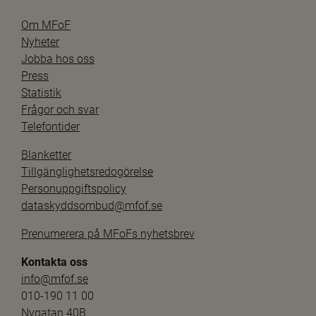
Om MFoF
Nyheter
Jobba hos oss
Press
Statistik
Frågor och svar
Telefontider
Blanketter
Tillgänglighetsredogörelse
Personuppgiftspolicy
dataskyddsombud@mfof.se
Prenumerera på MFoFs nyhetsbrev
Kontakta oss
info@mfof.se
010-190 11 00
Nygatan 40B