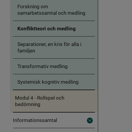
Modul
barn
Forskning om
3
-
samarbetssamtal och medling
Medling
Konfliktteori och medling
Separationer, en kris för alla i
familjen
Transformativ medling
Systemisk kognitiv medling
Modul 4 - Rollspel och
bedömning
Informationssamtal
Fäll
ut
Informationssamtal