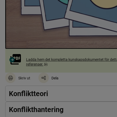
Ladda hem det kompletta kunskapsdokumentet för detta avs
pdf, 244.4 kB.
referenser.
Skriv ut
Dela
Konfliktteori
Konflikthantering