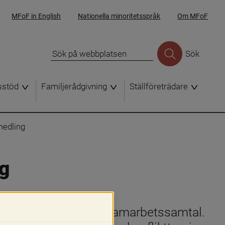
MFoF in English
Nationella minoritetsspråk
Om MFoF
Sök
sstöd
Familjerådgivning
Ställföreträdare
medling
ng
 sätt såsom genom 
nden, medling och samarbetssamtal. 