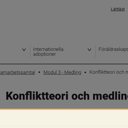
Lättläst
h
Internationella
Föräldraskap
adoptioner
Konfliktteori och 
 samarbetssamtal
Modul 3 - Medling
Konfliktteori och medli
Samhället hanterar konflikter på olika
domstolsavgöranden skiljedomsförfara