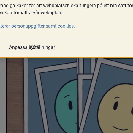
I det här dokumentet kommer MFoF att ö
ndiga kakor för att webbplatsen ska fungera på ett bra sätt fö
och medling.
vi kan förbättra vår webbplats.
terar personuppgifter samt cookies.
Anpassa inställningar