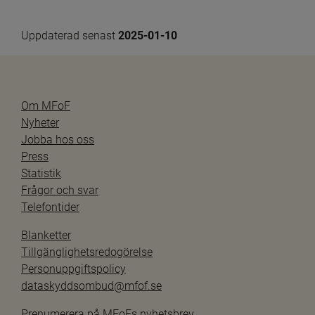
Uppdaterad senast 
2025-01-10
Om MFoF
Nyheter
Jobba hos oss
Press
Statistik
Frågor och svar
Telefontider
Blanketter
Tillgänglighetsredogörelse
Personuppgiftspolicy
dataskyddsombud@mfof.se
Prenumerera på MFoFs nyhetsbrev