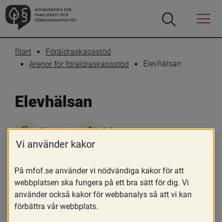
Öppna
Öppna
Menyn
sökrutan
Start
Föräldraskapsstöd
Elevhälsan
Arenor för föräldraskapsstöd
Elevhälsan
Skriv ut
Dela
Vi använder kakor
Elevhälsan ska främst vara förebyggande 
och hälsofrämjande. Deras arbete ska 
På mfof.se använder vi nödvändiga kakor för att
främja elevers lärande och utveckling 
webbplatsen ska fungera på ett bra sätt för dig. Vi
använder också kakor för webbanalys så att vi kan
samt deras fysiska och psykiska hälsa.
förbättra vår webbplats.
Varje elev i grundskolan och anpassad grundskola ska 