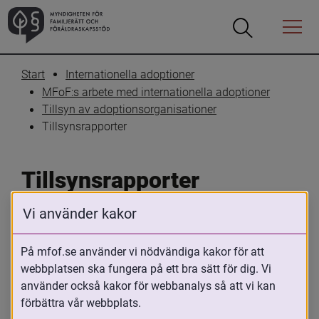
Öppna
Öppna
Menyn
sökrutan
Start
Internationella adoptioner
MFoF:s arbete med internationella adoptioner
Tillsyn av adoptionsorganisationer
Tillsynsrapporter
Tillsynsrapporter
Vi använder kakor
Skriv ut
Dela
På mfof.se använder vi nödvändiga kakor för att
I MFoF:s uppdrag ingår att tillse att de 
webbplatsen ska fungera på ett bra sätt för dig. Vi
auktoriserade adoptionsförmedlingarna 
använder också kakor för webbanalys så att vi kan
uppfyller kraven för auktorisation.
förbättra vår webbplats.
På denna sida finns MFoF:s senaste 