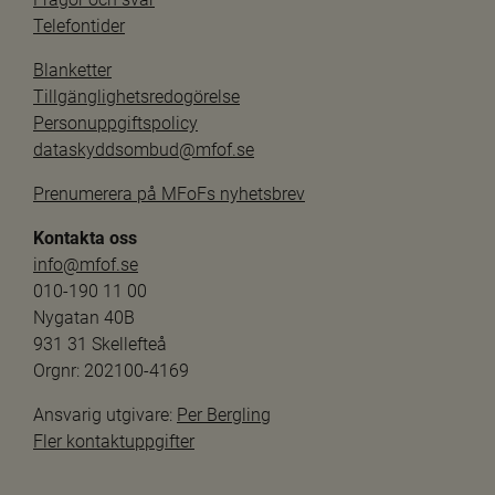
Telefontider
Blanketter
Tillgänglighetsredogörelse
Personuppgiftspolicy
dataskyddsombud@mfof.se
Prenumerera på MFoFs nyhetsbrev
Kontakta oss
info@mfof.se
010-190 11 00
Nygatan 40B
931 31 Skellefteå
Orgnr: 202100-4169
Ansvarig utgivare: 
Per Bergling
Fler kontaktuppgifter