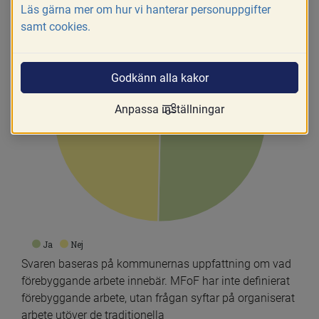
Läs gärna mer om hur vi hanterar personuppgifter
samt cookies.
Godkänn alla kakor
Anpassa inställningar
49.7%
50.3%
Ja
Nej
Svaren baseras på kommunernas uppfattning om vad 
förebyggande arbete innebär. MFoF har inte definierat 
förebyggande arbete, utan frågan syftar på organiserat 
arbete utöver de traditionella 