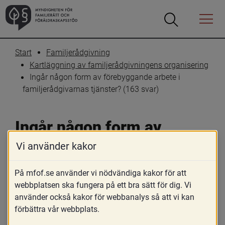
Öppna
Öppna
Menyn
sökrutan
Start
Familjerådgivning
Kartläggning av familjerådgivningens organisering
Ingår någon form av förebyggande arbete i 
familjerådgivarnas tjänster? (163 svar)
Ingår någon form av 
förebyggande arbete i 
Vi använder kakor
familjerådgivarnas 
På mfof.se använder vi nödvändiga kakor för att
tjänster? (163 svar)
webbplatsen ska fungera på ett bra sätt för dig. Vi
använder också kakor för webbanalys så att vi kan
förbättra vår webbplats.
Skriv ut
Dela