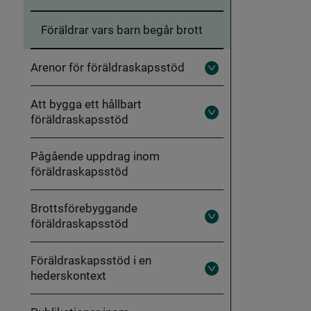
Föräldrar vars barn begår brott
Arenor för föräldraskapsstöd
Fäll
ut
Arenor
Att bygga ett hållbart
för
föräldraskapsstöd
föräldraskapsstöd
Fäll
ut
Att
bygga
Pågående uppdrag inom
ett
föräldraskapsstöd
hållbart
föräldraskapsstöd
Brottsförebyggande
föräldraskapsstöd
Fäll
ut
Brottsförebyggande
föräldraskapsstöd
Föräldraskapsstöd i en
hederskontext
Fäll
ut
Föräldraskapsstöd
i