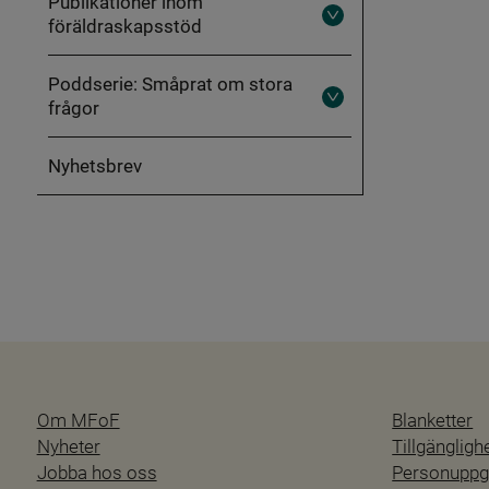
Publikationer inom
en
föräldraskapsstöd
hederskontext
Fäll
ut
Publikationer
inom
Poddserie: Småprat om stora
föräldraskapsstöd
frågor
Fäll
ut
Poddserie:
Småprat
Nyhetsbrev
om
stora
frågor
Om MFoF
Blanketter
Nyheter
Tillgänglig
Jobba hos oss
Personuppgi