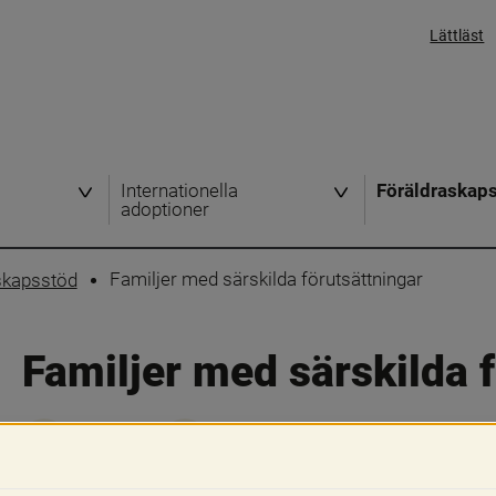
Lättläst
Internationella
Föräldraskap
adoptioner
Familjer med särskilda förutsättningar
skapsstöd
Familjer med särskilda 
Skriv ut
Dela
Använd huvudmenyn för att gå vidare.