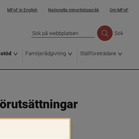
MFoF in English
Nationella minoritetsspråk
Om MFoF
Sök
sstöd
Familjerådgivning
Ställföreträdare
förutsättningar