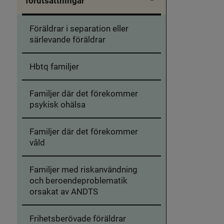
förutsättningar
in
särskilda
Familjer
behov
med
Föräldrar i separation eller
särskilda
förutsättningar
särlevande föräldrar
Hbtq familjer
Familjer där det förekommer
psykisk ohälsa
Familjer där det förekommer
våld
Familjer med riskanvändning
och beroendeproblematik
orsakat av ANDTS
Frihetsberövade föräldrar