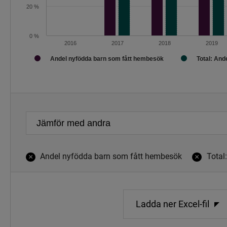
20 %
0 %
2016
2017
2018
2019
Andel nyfödda barn som fått hembesök
Total: And
Slut på interaktivt diagram.
Andel nyfödda barn som fått hembesök
Total
×
×
Ladda ner Excel-fil