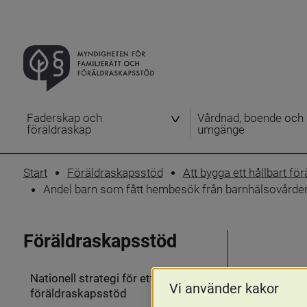
Faderskap och
Vårdnad, boende och
föräldraskap
umgänge
Start
Föräldraskapsstöd
Att bygga ett hållbart f
Andel barn som fått hembesök från barnhälsovårde
Föräldraskapsstöd
Nationell strategi för ett stärkt
Vi använder kakor
föräldraskapsstöd
Fäll
ut