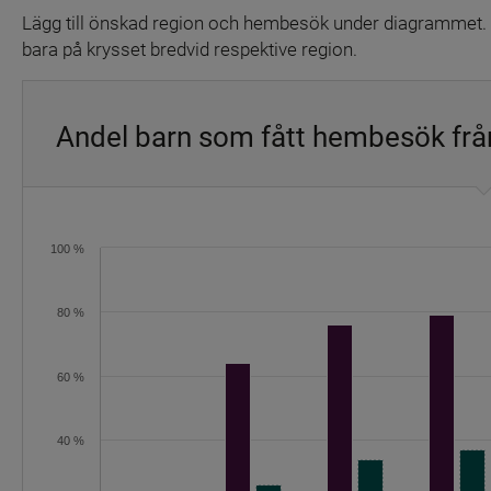
Lägg till önskad region och hembesök under diagrammet. Du 
bara på krysset bredvid respektive region.
Andel barn som fått hembesök frå
Diagram
100 %
Stapeldiagram med 28 dataserier.
Diagrammet har 1 X-axel som visar categories.
Diagrammet har 1 Y-axel som visar values. Intervall: 0 till 10
80 %
60 %
40 %