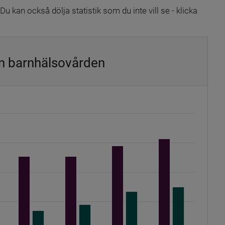
kan också dölja statistik som du inte vill se - klicka 
n barnhälsovården
0.