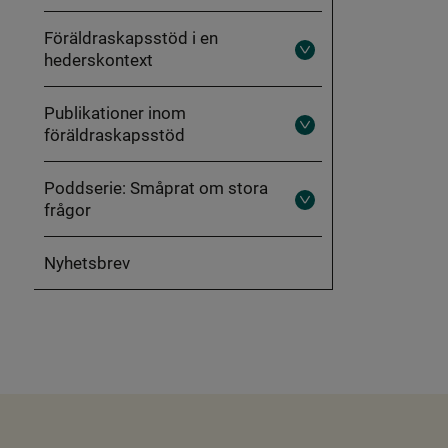
Brottsförebyggande
föräldraskapsstöd
Föräldraskapsstöd i en
hederskontext
Fäll
ut
Föräldraskapsstöd
i
Publikationer inom
en
föräldraskapsstöd
hederskontext
Fäll
ut
Publikationer
inom
Poddserie: Småprat om stora
föräldraskapsstöd
frågor
Fäll
ut
Poddserie:
Småprat
Nyhetsbrev
om
stora
frågor