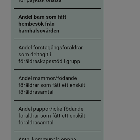
Andel barn som fått
hembesök från
barnhälsovården
Andel förstagångsföräldrar
som deltagit i
föräldraskapsstöd i grupp
Andel mammor/födande
föräldrar som fått ett enskilt
föräldrasamtal
Andel pappor/icke-födande
föräldrar som fått ett enskilt
föräldrasamtal
Antal kommunala öppna