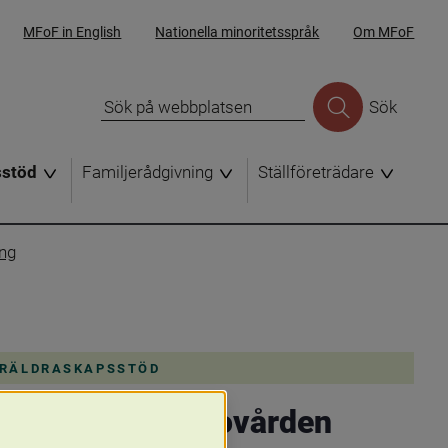
MFoF in English
Nationella minoritetsspråk
Om MFoF
Sök
sstöd
Familjerådgivning
Ställföreträdare
ing
ÖRÄLDRASKAPSSTÖD
k från barnhälsovården