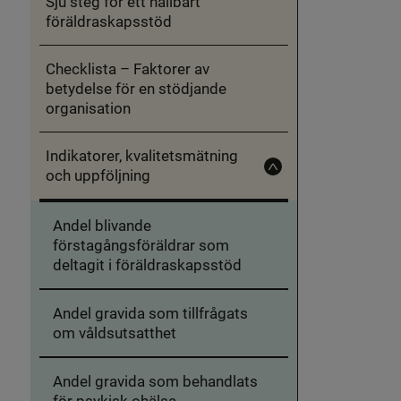
Sju steg för ett hållbart
ett
hållbart
föräldraskapsstöd
föräldraskapsstöd
Checklista – Faktorer av
betydelse för en stödjande
organisation
Indikatorer, kvalitetsmätning
och uppföljning
Fäll
in
Indikatorer,
kvalitetsmätning
Andel blivande
och
uppföljning
förstagångsföräldrar som
deltagit i föräldraskapsstöd
Andel gravida som tillfrågats
om våldsutsatthet
Andel gravida som behandlats
för psykisk ohälsa