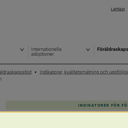
Lättläst
Internationella
Föräldraskap
adoptioner
öräldraskapsstöd
Indikatorer, kvalitetsmätning och uppföljn
n
INDIKATORER FÖR F
Andel barn som fått hembesö