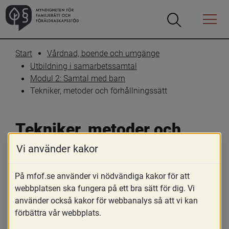
Öppna
Öppna
Menyn
sökrutan
Start
Vårdnad, boende och umgänge
Utbildning i samarbetssamtal
Modul 2: Samtal med barn
Tekniker, metoder och förhållningssätt
Tekniker, metoder och 
förhållningssätt
Vi använder kakor
På mfof.se använder vi nödvändiga kakor för att
Skriv ut
Dela
webbplatsen ska fungera på ett bra sätt för dig. Vi
använder också kakor för webbanalys så att vi kan
Beskrivningen i detta kunskapsdokument 
förbättra vår webbplats.
om tekniker, metoder och förhållningssätt 