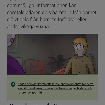
som möjliga. Informationen kan 
samtalsledaren dels hämta in från barnet 
självt dels från barnets föräldrar eller 
andra viktiga vuxna.
Ladda hem det kompletta kunskapsdokumentet för detta 
avsnitt – inklusive fotnoter, källhänvisningar, lästips och 
pdf, 221.6 kB, öppnas i nytt fönster.
referenser.(pdf)