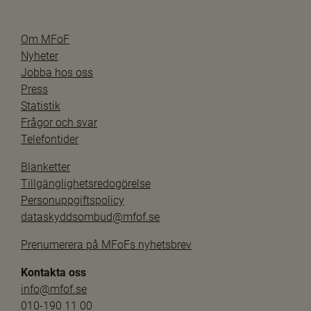
Om MFoF
Nyheter
Jobba hos oss
Press
Statistik
Frågor och svar
Telefontider
Blanketter
Tillgänglighetsredogörelse
Personuppgiftspolicy
dataskyddsombud@mfof.se
Prenumerera på MFoFs nyhetsbrev
Kontakta oss
info@mfof.se
010-190 11 00