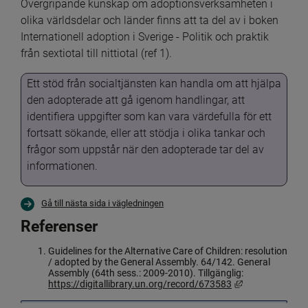
Övergripande kunskap om adoptionsverksamheten i 
olika världsdelar och länder finns att ta del av i boken 
Internationell adoption i Sverige - Politik och praktik 
från sextiotal till nittiotal (ref 1).
Ett stöd från socialtjänsten kan handla om att hjälpa 
den adopterade att gå igenom handlingar, att 
identifiera uppgifter som kan vara värdefulla för ett 
fortsatt sökande, eller att stödja i olika tankar och 
frågor som uppstår när den adopterade tar del av 
informationen.
Gå till nästa sida i vägledningen
Referenser
Guidelines for the Alternative Care of Children: resolution 
/ adopted by the General Assembly. 64/142. General 
Assembly (64th sess.: 2009-2010). Tillgänglig: 
Länk till annan
https://digitallibrary.un.org/record/673583