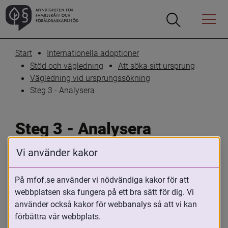
Öppna
Öppna
Menyn
sökrutan
Start
Internationella adoptioner
Stöd och vägledning
Att söka sitt ursprung
Vägledning vid ursprungssökning
Steg 3 - Analysera
Steg 3 - Analysera
Vi använder kakor
Skriv ut
Dela
På mfof.se använder vi nödvändiga kakor för att
Varje adoption är unik, likaså den 
webbplatsen ska fungera på ett bra sätt för dig. Vi
adopterades bakgrund och historia. Vad 
använder också kakor för webbanalys så att vi kan
som dokumenterats beror bland annat på 
förbättra vår webbplats.
vem som skrev och i vilket kulturellt och 