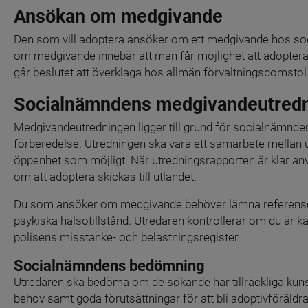
Ansökan om medgivande
Den som vill adoptera ansöker om ett medgivande hos soc
om medgivande innebär att man får möjlighet att adoptera 
går beslutet att överklaga hos allmän förvaltningsdomstol
Socialnämndens medgivandeutred
Medgivandeutredningen ligger till grund för socialnämnde
förberedelse. Utredningen ska vara ett samarbete mellan 
öppenhet som möjligt. När utredningsrapporten är klar anv
om att adoptera skickas till utlandet.
Du som ansöker om medgivande behöver lämna referenser, lä
psykiska hälsotillstånd. Utredaren kontrollerar om du är kä
polisens misstanke- och belastningsregister.
Socialnämndens bedömning
Utredaren ska bedöma om de sökande har tillräckliga kun
behov samt goda förutsättningar för att bli adoptivföräldrar