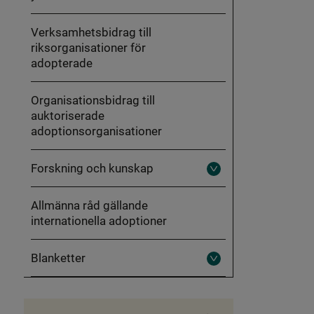
Verksamhetsbidrag till
riksorganisationer för
adopterade
Organisationsbidrag till
auktoriserade
adoptionsorganisationer
Forskning och kunskap
Fäll
ut
Forskning
Allmänna råd gällande
och
kunskap
internationella adoptioner
Blanketter
Fäll
ut
Blanketter