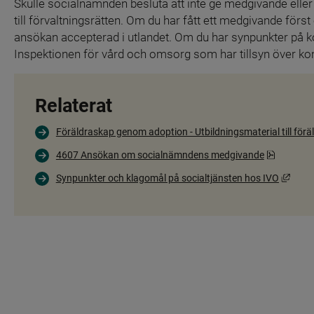
Skulle socialnämnden besluta att inte ge medgivande eller 
till förvaltningsrätten. Om du har fått ett medgivande först 
ansökan accepterad i utlandet. Om du har synpunkter på k
Inspektionen för vård och omsorg som har tillsyn över k
Relaterat
Föräldraskap genom adoption - Utbildningsmaterial till förä
Pdf, 1 M
4607 Ansökan om socialnämndens medgivande
Länk 
Synpunkter och klagomål på socialtjänsten hos IVO