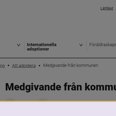
Lättläst
Internationella
Föräldraskap
adoptioner
Medgivande från kommunen
ing
Att adoptera
Medgivande från komm
Skriv ut
Dela
Ofta börjar processen med ett inform