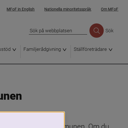
MFoF in English
Nationella minoritetsspråk
Om MFoF
Sök
sstöd
Familjerådgivning
Ställföreträdare
unen
ationssamtal hos kommunen. Om du 