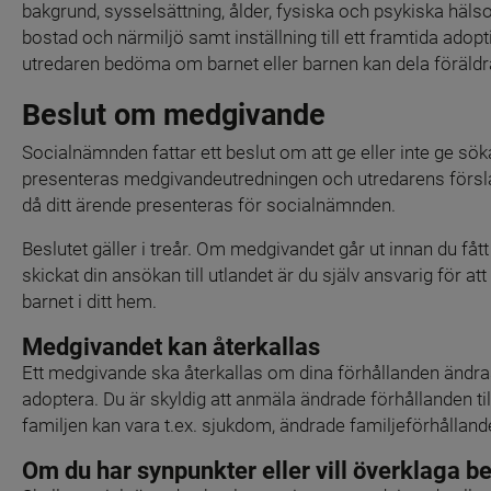
bakgrund, sysselsättning, ålder, fysiska och psykiska hälsot
bostad och närmiljö samt inställning till ett framtida ado
utredaren bedöma om barnet eller barnen kan dela förä
Beslut om medgivande
Socialnämnden fattar ett beslut om att ge eller inte ge sö
presenteras medgivandeutredningen och utredarens förslag t
då ditt ärende presenteras för socialnämnden.
Beslutet gäller i treår. Om medgivandet går ut innan du få
skickat din ansökan till utlandet är du själv ansvarig för att
barnet i ditt hem.
Medgivandet kan återkallas
Ett medgivande ska återkallas om dina förhållanden ändras 
adoptera. Du är skyldig att anmäla ändrade förhållanden t
familjen kan vara t.ex. sjukdom, ändrade familjeförhållande
Om du har synpunkter eller vill överklaga be