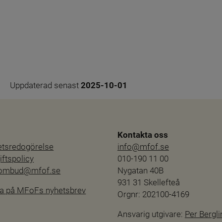
Uppdaterad senast 
2025-10-01
Kontakta oss
hetsredogörelse
info@mfof.se
ftspolicy
010-190 11 00
sombud@mfof.se
Nygatan 40B
931 31 Skellefteå
a på MFoFs nyhetsbrev
Orgnr: 202100-4169
Ansvarig utgivare: 
Per Bergli