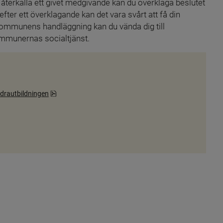
återkalla ett givet medgivande kan du överklaga beslutet 
efter ett överklagande kan det vara svårt att få din 
ommunens handläggning kan du vända dig till 
ommunernas socialtjänst.
Pdf, 3.3 MB, öppnas i nytt fönster.
ldrautbildningen
B.
till annan webbplats, öppnas i nytt fönster.