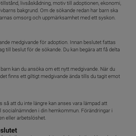
illstånd, livsåskådning, motiv till adoptionen, ekonomi, 
ptivbarns bakgrund. Om de sökande redan har barn ska 
ldrarnas omsorg och uppmärksamhet med ett syskon.
kande medgivande för adoption. Innan beslutet fattas 
ill beslut för de sökande. Du kan begära att få delta 
tt barn kan du ansöka om ett nytt medgivande. När du 
 det finns ett giltigt medgivande ända tills du tagit emot 
så att du inte längre kan anses vara lämpad att 
ill socialnämnden i din hemkommun. Förändringar i 
n eller arbetslöshet.
slutet