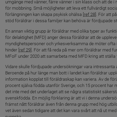
umgänge med vänner, färre vänner i sin klass och att de i n
för mobbning. Små möjligheter att leva ett fullvärdigt social
förlängningen kan skapa psykisk ohälsa [
ref 28
]. För att p
stöd föräldrar i dessa familjer kan behöva är fördjupade 
En annan viktig grupp är föräldrar med olika typer av funk
för delaktighet (MFD) anger dessa föräldrar att de upplever 
myndighetspersoner och yrkesverksamma de möter ofta inte
hinder [
ref 29
]. För att få reda på mer om föräldrar med 
MFoF under 2020 att samarbeta med MFD kring att ställa fr
Vidare skulle fördjupade undersökningar vara intressanta at
Beroende på hur länge man bott i landet kan föräldrar uppl
information kopplat till föräldraskap kan variera. Av de f
procent själva födda utanför Sverige, och 15 procent har mi
det inte med det underlaget att se några statistiskt säkers
svenskfödda. En möjlig förklaring är att vi i denna under
främst nått föräldrar även från denna grupp med hög utbildn
vet även sedan tidigare att det kan vara svårt att nå ut me
svenska.