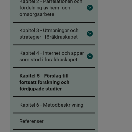
Kapitel 2 - Parrelationen och
-
Att
fördelning av hem- och
Fäll
vara
omsorgsarbete
ut
förälder
Kapitel
idag
2
-
Kapitel 3 - Utmaningar och
Parrelationen
strategier i föräldraskapet
Fäll
och
ut
fördelning
Kapitel
av
3
hem-
Kapitel 4 - Internet och appar
-
och
Utmaningar
som stöd i föräldraskapet
omsorgsarbete
Fäll
och
ut
strategier
Kapitel
i
4
Kapitel 5 - Förslag till
föräldraskapet
-
Internet
fortsatt forskning och
och
fördjupade studier
appar
som
stöd
i
Kapitel 6 - Metodbeskrivning
föräldraskapet
Referenser