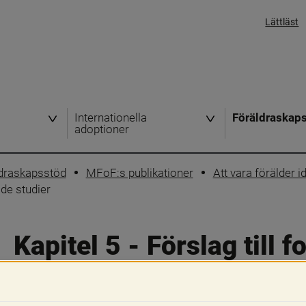
Lättläst
Internationella
Föräldraskap
adoptioner
ldraskapsstöd
MFoF:s publikationer
Att vara förälder i
ade studier
Kapitel 5 - Förslag till f
fördjupade studier