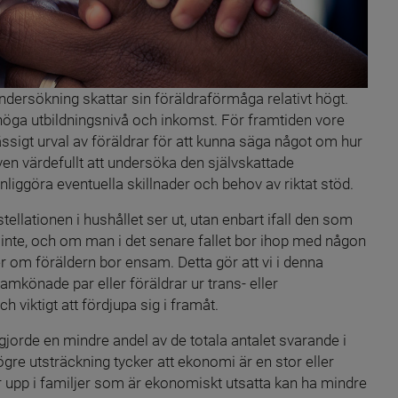
undersökning skattar sin föräldraförmåga relativt högt. 
höga utbildningsnivå och inkomst. För framtiden vore 
mässigt urval av föräldrar för att kunna säga något om hur 
ven värdefullt att undersöka den självskattade 
liggöra eventuella skillnader och behov av riktat stöd.
ellationen i hushållet ser ut, utan enbart ifall den som 
nte, och om man i det senare fallet bor ihop med någon 
r om föräldern bor ensam. Detta gör att vi i denna 
könade par eller föräldrar ur trans- eller 
viktigt att fördjupa sig i framåt.
orde en mindre andel av de totala antalet svarande i 
gre utsträckning tycker att ekonomi är en stor eller 
 upp i familjer som är ekonomiskt utsatta kan ha mindre 