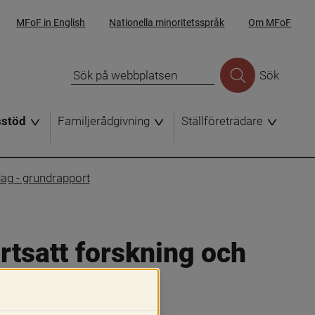
MFoF in English
Nationella minoritetsspråk
Om MFoF
Sök
sstöd
Familjerådgivning
Ställföreträdare
dag - grundrapport
ortsatt forskning och 