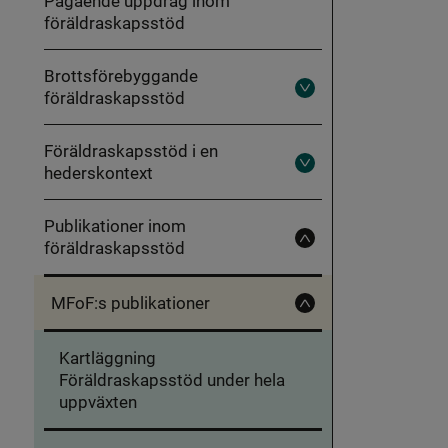
Pågående uppdrag inom
ett
föräldraskapsstöd
hållbart
föräldraskapsstöd
Brottsförebyggande
föräldraskapsstöd
Fäll
ut
Brottsförebyggande
föräldraskapsstöd
Föräldraskapsstöd i en
hederskontext
Fäll
ut
Föräldraskapsstöd
i
Publikationer inom
en
föräldraskapsstöd
hederskontext
Fäll
in
Publikationer
inom
MFoF:s publikationer
föräldraskapsstöd
Fäll
in
MFoF:s
Kartläggning
publikationer
Föräldraskapsstöd under hela
uppväxten