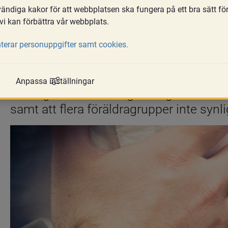
ndiga kakor för att webbplatsen ska fungera på ett bra sätt fö
Skriv ut
Dela
vi kan förbättra vår webbplats.
Som beskrivet i inledningen samt mer fö
terar personuppgifter samt cookies.
på denna undersökning generellt en hög
föräldrar som är födda i Sverige. Det 
Medborgarpanelen som användes som stu
Anpassa inställningar
Detta gör att det inte går att generalisera
samt att flera föräldragrupper inte synli