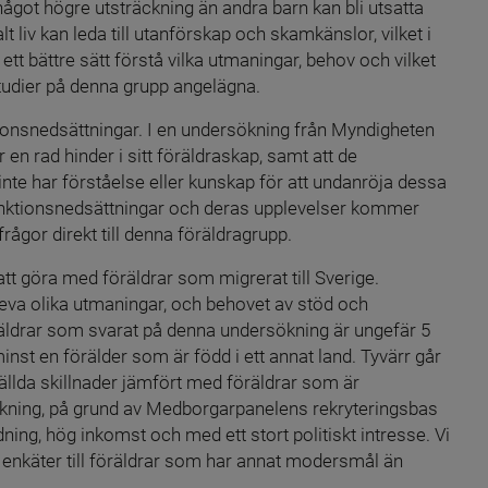
ågot högre utsträckning än andra barn kan bli utsatta 
t liv kan leda till utanförskap och skamkänslor, vilket i 
å ett bättre sätt förstå vilka utmaningar, behov och vilket 
studier på denna grupp angelägna.
tionsnedsättningar. I en undersökning från Myndigheten 
en rad hinder i sitt föräldraskap, samt att de 
 har förståelse eller kunskap för att undanröja dessa 
funktionsnedsättningar och deras upplevelser kommer 
ågor direkt till denna föräldragrupp.
t göra med föräldrar som migrerat till Sverige. 
eva olika utmaningar, och behovet av stöd och 
öräldrar som svarat på denna undersökning är ungefär 5 
nst en förälder som är född i ett annat land. Tyvärr går 
tällda skillnader jämfört med föräldrar som är 
sökning, på grund av Medborgarpanelens rekryteringsbas 
ing, hög inkomst och med ett stort politiskt intresse. Vi 
d enkäter till föräldrar som har annat modersmål än 