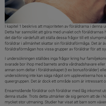
I kapitel 1 beskrivs att majoriteten av föräldrarna i denna 
Detta har sannolikt att göra med urvalet och föräldrarnas 
det därför värdefullt att ställa dessa frågor till ett slump
föräldrar i allmänhet skattar sin föräldraförmåga. Det är ä
föräldraförmågan hos vissa grupper av föräldrar för att syn
I undersökningen ställdes inga frågor kring hur familjekonst
svarade bor ihop med barnets andra vårdnadshavare eller i
annan som deltar i föräldraskapet (t ex bonusförälder) elle
undersökning inte kan säga något om upplevelserna hos sam
queergruppen. Det är dock ett område som är intressant och 
Ensamstående föräldrar och föräldrar med låg inkomst utgj
denna studie. Trots detta utmärker de sig genom att de i hö
mycket stor utmaning. Studier har visat att barn som växer