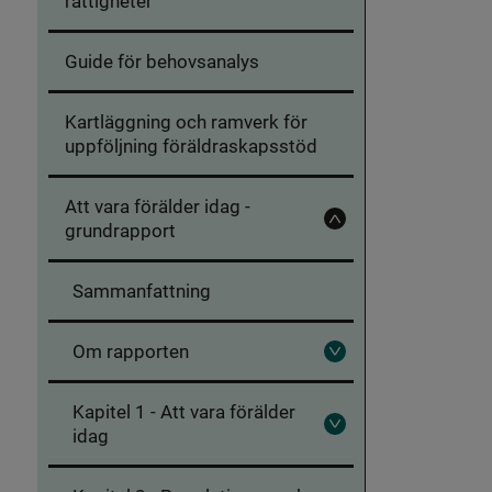
rättigheter
Guide för behovsanalys
Kartläggning och ramverk för
uppföljning föräldraskapsstöd
Att vara förälder idag -
grundrapport
Fäll
in
Att
vara
Sammanfattning
förälder
idag
-
grundrapport
Om rapporten
Fäll
ut
Om
Kapitel 1 - Att vara förälder
rapporten
idag
Fäll
ut
Kapitel
1