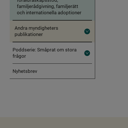
familjerådgivning, familjerätt
och internationella adoptioner
Andra myndigheters
publikationer
Fäll
ut
Andra
myndigheters
Poddserie: Småprat om stora
publikationer
frågor
Fäll
ut
Poddserie:
Småprat
Nyhetsbrev
om
stora
frågor