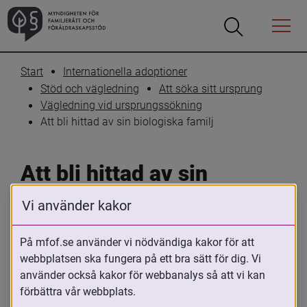
Öppna
Öppna
Menyn
sökrutan
Start
Internationella adoptioner
Stöd och vägledning
Att söka sitt ursprung
Vägledning vid ursprungssökning
Att bli hittad av sin biologiska familj
Att bli hittad av sin 
biologiska familj
Vi använder kakor
Skriv ut
Dela
På mfof.se använder vi nödvändiga kakor för att
webbplatsen ska fungera på ett bra sätt för dig. Vi
Det händer att Myndigheten för 
använder också kakor för webbanalys så att vi kan
familjerätt och föräldraskapsstöd(MFoF), 
förbättra vår webbplats.