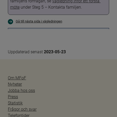
familjens förfrågan, se 
vägledning inför ett första 
möte
 under Steg 5 – Kontakta familjen.
Gå till nästa sida i vägledningen
Uppdaterad senast 
2023-05-23
Om MFoF
Nyheter
Jobba hos oss
Press
Statistik
Frågor och svar
Telefontider