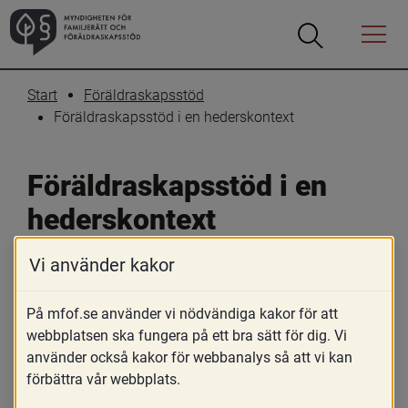
Öppna
Öppna
Menyn
sökrutan
Start
Föräldraskapsstöd
Föräldraskapsstöd i en hederskontext
Föräldraskapsstöd i en 
hederskontext
Vi använder kakor
På mfof.se använder vi nödvändiga kakor för att
webbplatsen ska fungera på ett bra sätt för dig. Vi
använder också kakor för webbanalys så att vi kan
Skriv ut
Dela
förbättra vår webbplats.