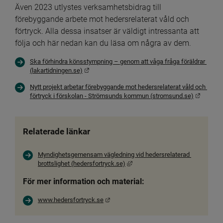
Även 2023 utlystes verksamhetsbidrag till 
förebyggande arbete mot hedersrelaterat våld och 
förtryck. Alla dessa insatser är väldigt intressanta att 
följa och här nedan kan du läsa om några av dem.
Ska förhindra könsstympning – genom att våga fråga föräldrar 
Länk till annan webbplats.
(lakartidningen.se)
Nytt projekt arbetar förebyggande mot hedersrelaterat våld och 
Länk til
förtryck i förskolan - Strömsunds kommun (stromsund.se)
Relaterade länkar
Myndighetsgemensam vägledning vid hedersrelaterad 
Länk till annan webbplats, öppnas
brottslighet (hedersfortryck.se)
För mer information och material:
Länk till annan webbplats.
www.hedersfortryck.se