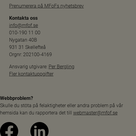
Prenumerera på MFoFs nyhetsbrev
Kontakta oss
info@mfof.se
010-190 11 00
Nygatan 40B
931 31 Skellefteå
Orgnr: 202100-4169
Ansvarig utgivare: 
Per Bergling
Fler kontaktuppgifter
Webbproblem?
Skulle du stöta på felaktigheter eller andra problem på vår 
hemsida kan du rapportera det till 
webmaster@mfof.se