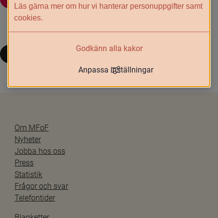
Läs gärna mer om hur vi hanterar personuppgifter samt
cookies.
Godkänn alla kakor
Till start
Anpassa inställningar
Om MFoF
Nyheter
Jobba hos oss
Press
Statistik
Frågor och svar
Telefontider
Blanketter