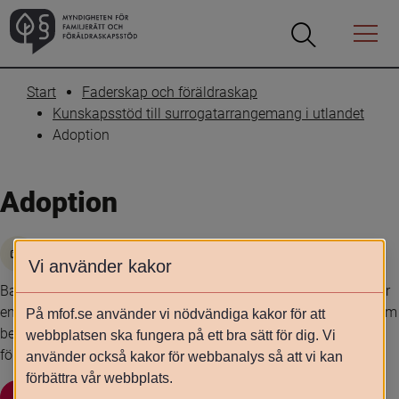
Öppna
Öppna
Menyn
sökrutan
Start
Faderskap och föräldraskap
Kunskapsstöd till surrogatarrangemang i utlandet
Adoption
Adoption
Skriv ut
Vi använder kakor
Barnets bästa ska vara utgångspunkten för alla frågor som rör 
en adoption. Det ska genomsyra såväl adoptionsutredning som 
På mfof.se använder vi nödvändiga kakor för att
beslut och ett barn som är adopterat har rätt att av sina 
webbplatsen ska fungera på ett bra sätt för dig. Vi
föräldrar få veta det så snart det anses lämpligt.
använder också kakor för webbanalys så att vi kan
förbättra vår webbplats.
Adoptionsutredning
Beslut om adoption