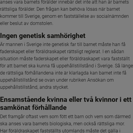
anses vara barnets förälder innebär det inte att han är barnets 
rättsliga förälder. Den frågan kan behöva lösas när barnet 
kommer till Sverige, genom en fastställelse av socialnämnden 
eller beslut av domstolen.
Ingen genetisk samhörighet
Är mannen i Sverige inte genetisk far till barnet måste han få 
faderskapet eller föräldraskapet rättsligt reglerat. I en sådan 
situation måste faderskapet eller föräldraskapet vara fastställt 
för att barnet ska kunna få uppehållstillstånd i Sverige. Så länge 
de rättsliga förhållandena inte är klarlagda kan barnet inte få 
uppehållstillstånd se ovan under rubriken Ansökan om 
uppehållstillstånd, andra stycket.
Ensamstående kvinna eller två kvinnor i ett 
samkönat förhållande
Det framgår oftast vem som fött ett barn och vem som därmed 
ska anses vara barnets biologiska, men också rättsliga mor. 
Har föräldraskapet fastställts utomlands måste det gälla i 