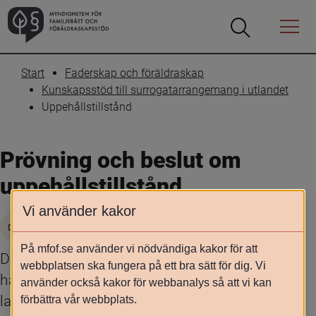
Öppna
Öppna
Menyn
sökrutan
Start
Faderskap och föräldraskap
Kunskapsstöd till surrogatarrangemang i utlandet
Uppehållstillstånd
Prövning och beslut om 
uppehållstillstånd
Vi använder kakor
Skriv ut
På mfof.se använder vi nödvändiga kakor för att
Den som vill ha uppehållstillstånd i Sverige ska 
webbplatsen ska fungera på ett bra sätt för dig. Vi
ha ansökt om och beviljats det före inresa i 
använder också kakor för webbanalys så att vi kan
landet. Ansökan om uppehållstillstånd får inte 
förbättra vår webbplats.