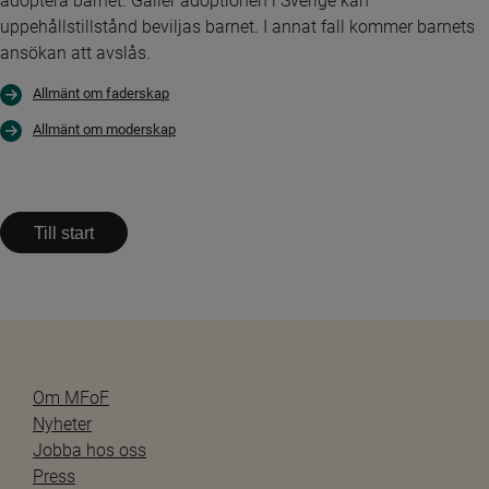
adoptera barnet. Gäller adoptionen i Sverige kan 
uppehållstillstånd beviljas barnet. I annat fall kommer barnets 
ansökan att avslås.
Allmänt om faderskap
Allmänt om moderskap
Till start
Om MFoF
Nyheter
Jobba hos oss
Press