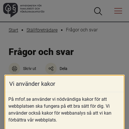
Öppna
Öppna
Menyn
sökrutan
Frågor och svar
Start
Ställföreträdare
Frågor och svar
Skriv ut
Dela
Här hittar du svar på frågor från 
Vi använder kakor
förtroendevalda och tjänstemän inom 
överförmyndarverksamheten.
På mfof.se använder vi nödvändiga kakor för att
webbplatsen ska fungera på ett bra sätt för dig. Vi
Om du inte hittar svaret på din fråga kan du mejla till 
använder också kakor för webbanalys så att vi kan
info@mfof.se
.
förbättra vår webbplats.