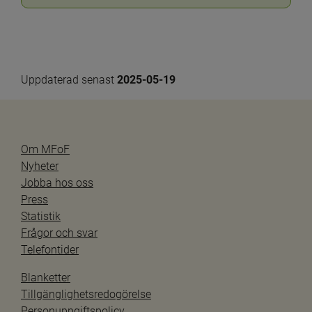
Uppdaterad senast 
2025-05-19
Om MFoF
Nyheter
Jobba hos oss
Press
Statistik
Frågor och svar
Telefontider
Blanketter
Tillgänglighetsredogörelse
Personuppgiftspolicy