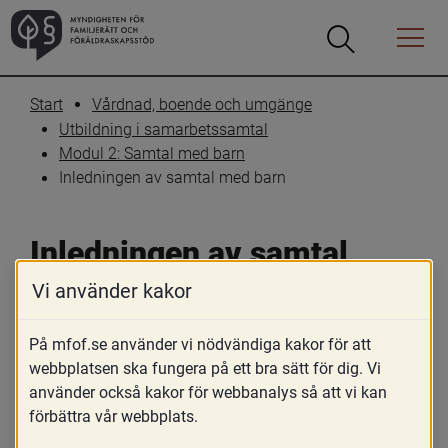
Öppna
Öppna
Menyn
sökrutan
Start
Vårdnad, boende och umgänge
Utbildning i samarbetssamtal
Modul 2: Samtal med barn
Inledningen av samtal med barn
Inledningen av samtal 
med barn
Vi använder kakor
På mfof.se använder vi nödvändiga kakor för att
Skriv ut
Dela
webbplatsen ska fungera på ett bra sätt för dig. Vi
använder också kakor för webbanalys så att vi kan
Denna del handlar om att lägga en grund 
förbättra vår webbplats.
för tonen för samtalet. Här tydliggör 