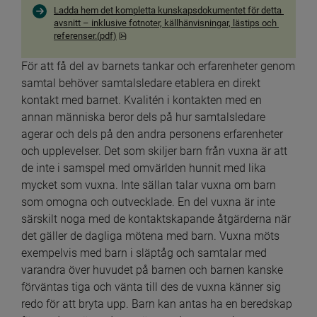
Ladda hem det kompletta kunskapsdokumentet för detta 
avsnitt – inklusive fotnoter, källhänvisningar, lästips och 
pdf, 201.9 kB, öppnas i nytt fönster.
referenser.(pdf)
För att få del av barnets tankar och erfarenheter genom 
samtal behöver samtalsledare etablera en direkt 
kontakt med barnet. Kvalitén i kontakten med en 
annan människa beror dels på hur samtalsledare 
agerar och dels på den andra personens erfarenheter 
och upplevelser. Det som skiljer barn från vuxna är att 
de inte i samspel med omvärlden hunnit med lika 
mycket som vuxna. Inte sällan talar vuxna om barn 
som omogna och outvecklade. En del vuxna är inte 
särskilt noga med de kontaktskapande åtgärderna när 
det gäller de dagliga mötena med barn. Vuxna möts 
exempelvis med barn i släptåg och samtalar med 
varandra över huvudet på barnen och barnen kanske 
förväntas tiga och vänta till des de vuxna känner sig 
redo för att bryta upp. Barn kan antas ha en beredskap 