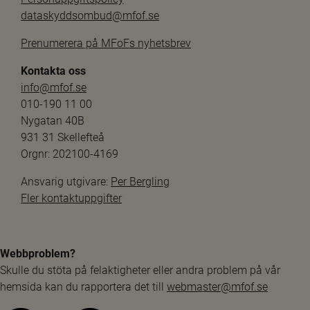
dataskyddsombud@mfof.se
Prenumerera på MFoFs nyhetsbrev
Kontakta oss
info@mfof.se
010-190 11 00
Nygatan 40B
931 31 Skellefteå
Orgnr: 202100-4169
Ansvarig utgivare: 
Per Bergling
Fler kontaktuppgifter
Webbproblem?
Skulle du stöta på felaktigheter eller andra problem på vår 
hemsida kan du rapportera det till 
webmaster@mfof.se