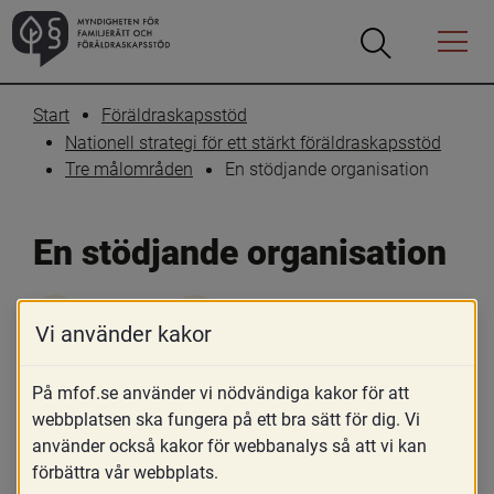
Öppna
Öppna
Menyn
sökrutan
Start
Föräldraskapsstöd
Nationell strategi för ett stärkt föräldraskapsstöd
En stödjande organisation
Tre målområden
En stödjande organisation
Skriv ut
Dela
Vi använder kakor
För ett strukturerat, uthålligt och 
På mfof.se använder vi nödvändiga kakor för att
långsiktigt arbete behöver 
webbplatsen ska fungera på ett bra sätt för dig. Vi
föräldraskapsstödsområdet organiseras 
använder också kakor för webbanalys så att vi kan
på ett stödjande och effektivt sätt på 
förbättra vår webbplats.