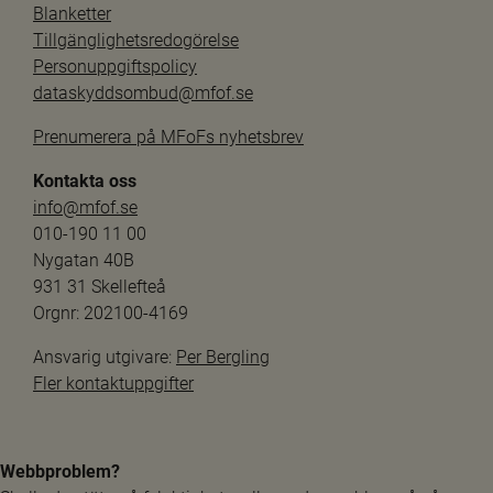
Blanketter
Tillgänglighetsredogörelse
Personuppgiftspolicy
dataskyddsombud@mfof.se
Prenumerera på MFoFs nyhetsbrev
Kontakta oss
info@mfof.se
010-190 11 00
Nygatan 40B
931 31 Skellefteå
Orgnr: 202100-4169
Ansvarig utgivare: 
Per Bergling
Fler kontaktuppgifter
Webbproblem?