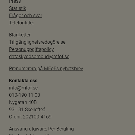
Press
Statistik
Frågor och svar
Telefontider
Blanketter
Tillgänglighetsredogörelse
Personuppgiftspolicy
dataskyddsombud@mfof.se
Prenumerera på MFoFs nyhetsbrev
Kontakta oss
info@mfof.se
010-190 11 00
Nygatan 40B
931 31 Skellefteå
Orgnr: 202100-4169
Ansvarig utgivare: 
Per Bergling