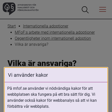
Öppna
Öppna
Menyn
sökrutan
Start
Internationella adoptioner
MFoF:s arbete med internationella adoptioner
Oegentligheter inom internationell adoption
Vilka är ansvariga?
Vilka är ansvariga?
Vi använder kakor
Skriv ut
Dela
På mfof.se använder vi nödvändiga kakor för att
Ansvaret för att en internationell adoption 
webbplatsen ska fungera på ett bra sätt för dig. Vi
ska gå rätt till ligger på ett flertal olika 
använder också kakor för webbanalys så att vi kan
aktörer. Barnets hemland ansvarar för 
förbättra vår webbplats.
utredningen av barnets behov av 