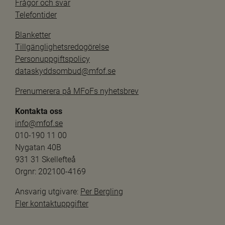
Frågor och svar
Telefontider
Blanketter
Tillgänglighetsredogörelse
Personuppgiftspolicy
dataskyddsombud@mfof.se
Prenumerera på MFoFs nyhetsbrev
Kontakta oss
info@mfof.se
010-190 11 00
Nygatan 40B
931 31 Skellefteå
Orgnr: 202100-4169
Ansvarig utgivare: 
Per Bergling
Fler kontaktuppgifter