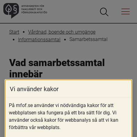
Öppna
Öppna
Menyn
sökrutan
Start
Vårdnad, boende och umgänge
Samarbetssamtal
Informationssamtal
Vad samarbetssamtal 
innebär
Vi använder kakor
På mfof.se använder vi nödvändiga kakor för att
webbplatsen ska fungera på ett bra sätt för dig. Vi
använder också kakor för webbanalys så att vi kan
förbättra vår webbplats.