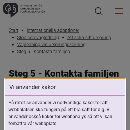
Öppna
Öppna
Menyn
sökrutan
Start
Internationella adoptioner
Stöd och vägledning
Att söka sitt ursprung
Vägledning vid ursprungssökning
Steg 5 - Kontakta familjen
Steg 5 - Kontakta familjen
Vi använder kakor
Skriv ut
Dela
På mfof.se använder vi nödvändiga kakor för att
Om den biologiska familjen hittas och 
webbplatsen ska fungera på ett bra sätt för dig. Vi
kontakt sker kan det uppstå tankar, 
använder också kakor för webbanalys så att vi kan
förhoppningar och känslor i samband 
förbättra vår webbplats.
med det första mötet som är svåra att 