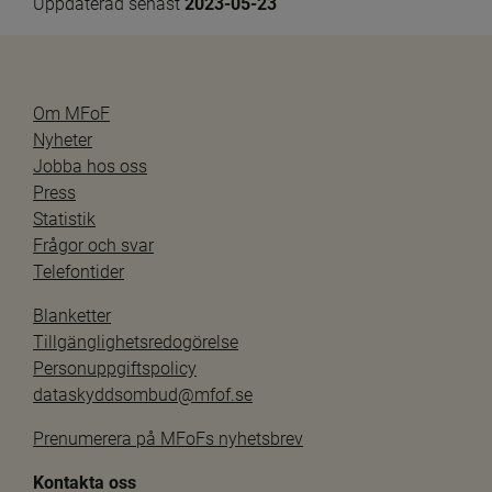
Uppdaterad senast 
2023-05-23
Om MFoF
Nyheter
Jobba hos oss
Press
Statistik
Frågor och svar
Telefontider
Blanketter
Tillgänglighetsredogörelse
Personuppgiftspolicy
dataskyddsombud@mfof.se
Prenumerera på MFoFs nyhetsbrev
Kontakta oss