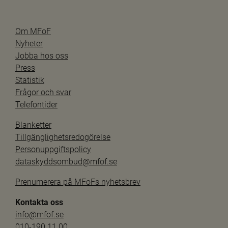
Om MFoF
Nyheter
Jobba hos oss
Press
Statistik
Frågor och svar
Telefontider
Blanketter
Tillgänglighetsredogörelse
Personuppgiftspolicy
dataskyddsombud@mfof.se
Prenumerera på MFoFs nyhetsbrev
Kontakta oss
info@mfof.se
010-190 11 00