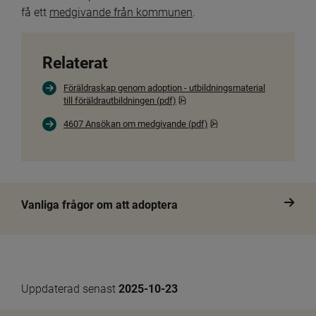
få ett 
medgivande från kommunen
.
Relaterat
Föräldraskap genom adoption - utbildningsmaterial
Pdf, 2.2 MB, öppnas i nytt fönster
till föräldrautbildningen (pdf)
Pdf, 1 MB.
4607 Ansökan om medgivande (pdf)
Vanliga frågor om att adoptera
Uppdaterad senast 
2025-10-23