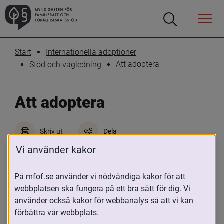
Öppna
Öppna
Menyn
sökrutan
Start
Internationella adoptioner
Att adoptera
Stöd och vägledning
Att adoptera
Skriv ut
Dela
Vi använder kakor
En internationell adoption är en lång resa 
för både barn och föräldrar. Adoptionen 
På mfof.se använder vi nödvändiga kakor för att
skapar livslånga familjeband och 
webbplatsen ska fungera på ett bra sätt för dig. Vi
förändrar barnets hela livssituation. I 
använder också kakor för webbanalys så att vi kan
förbättra vår webbplats.
varje steg av adoptionsprocessen är det 