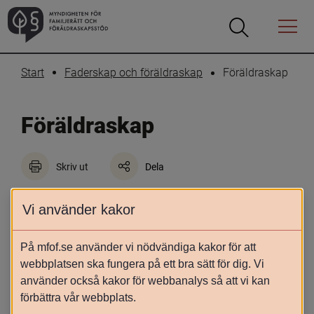
Öppna
Öppna
Menyn
sökrutan
Start
Faderskap och föräldraskap
Föräldraskap
Föräldraskap
Skriv ut
Dela
När ett samkönat par genomgår 
Vi använder kakor
assisterad befruktning kan den 
registrerade partnern, makan eller 
På mfof.se använder vi nödvändiga kakor för att
sambon bli förälder i lagens mening. 
webbplatsen ska fungera på ett bra sätt för dig. Vi
Socialnämndens uppgift är att försöka 
använder också kakor för webbanalys så att vi kan
förbättra vår webbplats.
fastställa föräldraskapet.