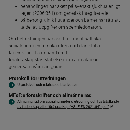
behandlingen har skett på svenskt sjukhus enligt 
lagen (2006:351) om genetisk integritet eller
på behörig klinik i utlandet och barnet har rätt att 
ta del av uppgifter om spermiedonatorn.
Om befruktningen har skett på annat sätt ska 
socialnämnden försöka utreda och fastställa 
faderskapet. I samband med 
föräldraskapsfastställelsen kan anmälan om 
gemensam vårdnad göras.
Protokoll för utredningen
U-protokoll och relaterade blanketter
MFoF:s föreskrifter och allmänna råd
Allmänna råd om socialnämndens utredning och fastställande 
pdf, 909.4
av faderskap eller föräldraskap (HSLF-FS 2021:64) (pdf)