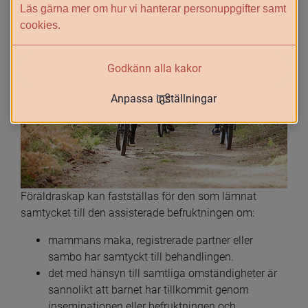
Läs gärna mer om hur vi hanterar personuppgifter samt
cookies.
Godkänn alla kakor
Anpassa inställningar
Föräldraskap kan fastställas för den som lämnat 
samtycket till den assisterade befruktningen om:
mammans maka, registrerade partner eller 
sambo har samtyckt till behandlingen.
det med hänsyn till samtliga omständigheter är 
sannolikt att barnet har tillkommit genom 
inseminationen eller befruktningen och