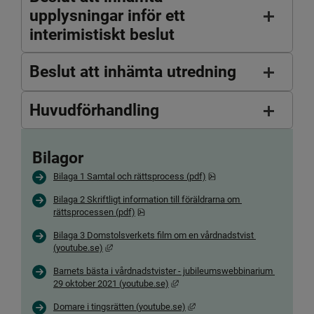
upplysningar inför ett
interimistiskt beslut
Beslut att inhämta utredning
Huvudförhandling
Bilagor 
pdf, 73.1 kB.
Bilaga 1 Samtal och rättsprocess (pdf)
Bilaga 2 Skriftligt information till föräldrarna om 
pdf, 544.1 kB.
rättsprocessen (pdf)
Bilaga 3 Domstolsverkets film om en vårdnadstvist 
Länk till annan webbplats, öppnas i nytt fönster.
(youtube.se)
Barnets bästa i vårdnadstvister - jubileumswebbinarium 
Länk till annan webbplats, öppnas i
29 oktober 2021 (youtube.se)
Länk till annan webbplats, öppn
Domare i tingsrätten (youtube.se)