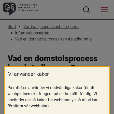
Öppna
Öppna
Menyn
sökrutan
Start
Vårdnad, boende och umgänge
Informationssamtal
Vad en domstolsprocess kan åstadkomma
Vad en domstolsprocess 
kan åstadkomma?
Vi använder kakor
På mfof.se använder vi nödvändiga kakor för att
webbplatsen ska fungera på ett bra sätt för dig. Vi
använder också kakor för webbanalys så att vi kan
förbättra vår webbplats.