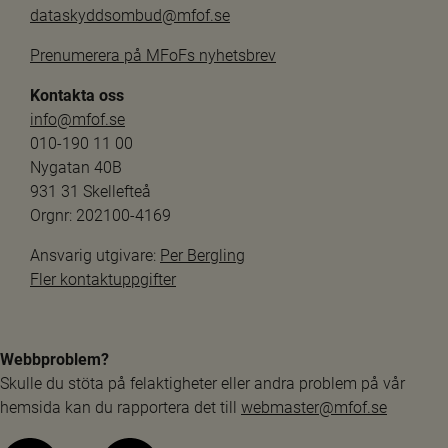
dataskyddsombud@mfof.se
Prenumerera på MFoFs nyhetsbrev
Kontakta oss
info@mfof.se
010-190 11 00
Nygatan 40B
931 31 Skellefteå
Orgnr: 202100-4169
Ansvarig utgivare: 
Per Bergling
Fler kontaktuppgifter
Webbproblem?
Skulle du stöta på felaktigheter eller andra problem på vår 
hemsida kan du rapportera det till 
webmaster@mfof.se