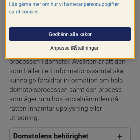
Läs gärna mer om hur vi hanterar personuppgifter
samt cookies.
Godkänn alla kakor
Skriv ut
Dela
Anpassa inställningar
Detta avsnitt innehåller information om 
processen i domstol. Avsikten är att den 
som håller i ett informationssamtal ska 
kunna ge föräldrar information om hela 
domstolsprocessen samt den process 
som äger rum hos socialnämnden då 
rätten inhämtar upplysning eller 
utredning..
Domstolens behörighet