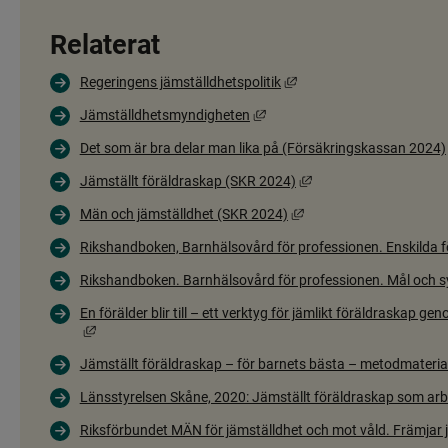
Relaterat
Länk till annan webbplats
Regeringens jämställdhetspolitik
Länk till annan webbplats, öpp
Jämställdhetsmyndigheten
Det som är bra delar man lika på (Försäkringskassan 2024)
Länk till annan webbpl
Jämställt föräldraskap (SKR 2024)
Länk till annan webbpla
Män och jämställdhet (SKR 2024)
Rikshandboken, Barnhälsovård för professionen. Enskilda f
Rikshandboken. Barnhälsovård för professionen. Mål och s
En förälder blir till – ett verktyg för jämlikt föräldraskap 
Länk till annan webbplats, öppnas i nytt fönster.
Jämställt föräldraskap – för barnets bästa – metodmateria
Länsstyrelsen Skåne, 2020: Jämställt föräldraskap som ar
Riksförbundet MÄN för jämställdhet och mot våld. Främjar j