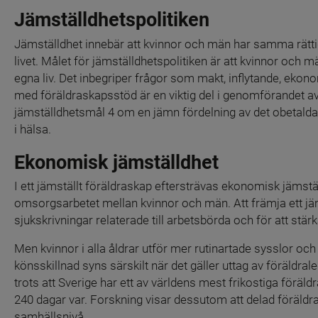
Jämställdhetspolitiken
Jämställdhet innebär att kvinnor och män har samma rättig
livet. Målet för jämställdhetspolitiken är att kvinnor och
egna liv. Det inbegriper frågor som makt, inflytande, ekonomi
med föräldraskapsstöd är en viktig del i genom­förandet av S
jämställdhetsmål 4 om en jämn fördelning av det obetald
i hälsa.
Ekonomisk jämställdhet
I ett jämställt föräldraskap eftersträvas ekonomisk jämstä
omsorgsarbetet mellan kvinnor och män. Att främja ett jämst
sjukskrivningar relaterade till arbetsbörda och för att stä
Men kvinnor i alla åldrar utför mer rutinartade sysslor o
könsskillnad syns särskilt när det gäller uttag av föräldraledi
trots att Sverige har ett av världens mest frikostiga föräldra
240 dagar var. Forskning visar dessutom att delad föräldraf
samhällsnivå.