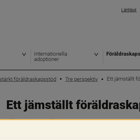
Lättläst
Internationella
Föräldraskap
adoptioner
Ett jämställt 
t stärkt föräldraskapsstöd
Tre perspektiv
Ett jämställt föräldrask
Skriv ut
Dela
Föräldrarna har gemensamt ansvar för b