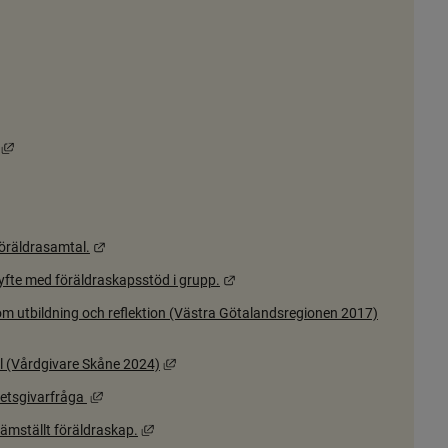
, öppnas i nytt fönster.
nas i nytt fönster.
Länk till annan webbplats, öppnas i nytt fönster.
ats, öppnas i nytt fönster.
ts, öppnas i nytt fönster.
Länk till annan webbplats.
öräldrasamtal.
Länk till annan webbplats.
yfte med föräldraskapsstöd i grupp.
genom utbildning och reflektion (Västra Götalandsregionen 2017)
Länk till annan webbplats, öppnas i nytt föns
l (Vårdgivare Skåne 2024)
Länk till annan webbplats, öppnas i nytt fönster.
betsgivarfråga
Länk till annan webbplats, öppnas i nytt fönster
ämställt föräldraskap.