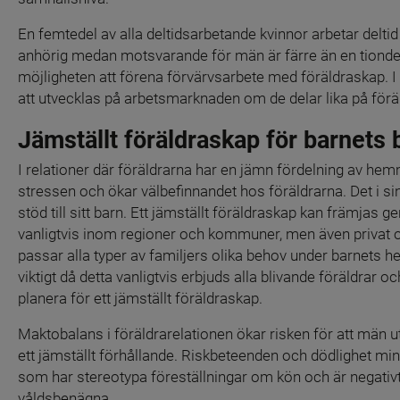
En femtedel av alla deltidsarbetande kvinnor arbetar delti
anhörig medan motsvarande för män är färre än en tiondel.
möjligheten att förena förvärvsarbete med föräldraskap. I
att utvecklas på arbetsmarknaden om de delar lika på för
Jämställt föräldraskap för barnets 
I relationer där föräldrarna har en jämn fördelning av h
stressen och ökar välbefinnandet hos föräldrarna. Det i sin t
stöd till sitt barn. Ett jämställt föräldraskap kan främjas
vanligtvis inom regioner och kommuner, men även privat oc
passar alla typer av familjers olika behov under barnets hel
viktigt då detta vanligtvis erbjuds alla blivande föräldrar oc
planera för ett jämställt föräldraskap.
Maktobalans i föräldrarelationen ökar risken för att män u
ett jämställt förhållande. Riskbeteenden och dödlighet mi
som har stereotypa föreställningar om kön och är negativt in
våldsbenägna.