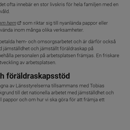
det ofta innebär en stor livskris för hela familjen med en 
våld.
Länk till annan webbplats.
om hem
 som riktar sig till nyanlända pappor eller 
nvända inom många olika verksamheter.
 obetalda hem- och omsorgsarbetet och är därför också 
ed jämställdhet och jämställt föräldraskap på 
ehålla personalen på arbetsplatsen främjas. En friskare 
tveckling av arbetsplatsen.
ch föräldraskapsstöd
tagna av Länsstyrelserna tillsammans med Tobias 
grund till det nationella arbetet med jämställdhet och 
 pappor och om hur vi ska göra för att främja ett 
änk till annan webbplats.
änk till annan webbplats.