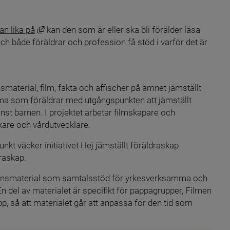
änk till annan webbplats.
Länk till annan webbplats, öppnas i nytt fönster.
an lika på
 kan den som är eller ska bli förälder läsa 
h både föräldrar och profession få stöd i varför det är 
plats.
smaterial, film, fakta och affischer på ämnet jämställt 
amma som föräldrar med utgångspunkten att jämställt 
nst barnen. I projektet arbetar filmskapare och 
re och vårdutvecklare.
 väcker initiativet Hej jämställt föräldraskap 
draskap.
sionsmaterial som samtalsstöd för yrkesverksamma och 
 del av materialet är specifikt för pappagrupper, Filmen 
pp, så att materialet går att anpassa för den tid som 