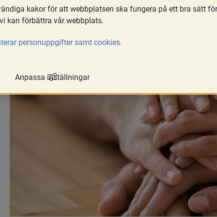
ndiga kakor för att webbplatsen ska fungera på ett bra sätt fö
hälsa. I barn­konventionen är det skrivet
vi kan förbättra vår webbplats.
ansvar att se till att det efterlevs. Förä
gemensamt och jämställt föräldraskap. 
terar personuppgifter samt cookies.
välbefinnande och föräldrarnas relation t
Anpassa inställningar