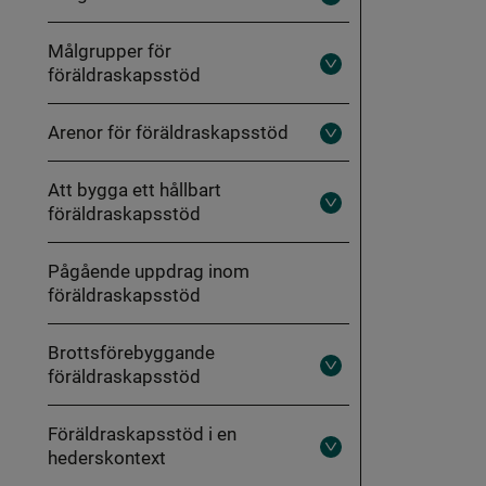
Fäll
ut
Program
Målgrupper för
och
metoder
föräldraskapsstöd
Fäll
ut
Målgrupper
för
Arenor för föräldraskapsstöd
föräldraskapsstöd
Fäll
ut
Arenor
Att bygga ett hållbart
för
föräldraskapsstöd
föräldraskapsstöd
Fäll
ut
Att
bygga
Pågående uppdrag inom
ett
föräldraskapsstöd
hållbart
föräldraskapsstöd
Brottsförebyggande
föräldraskapsstöd
Fäll
ut
Brottsförebyggande
föräldraskapsstöd
Föräldraskapsstöd i en
hederskontext
Fäll
ut