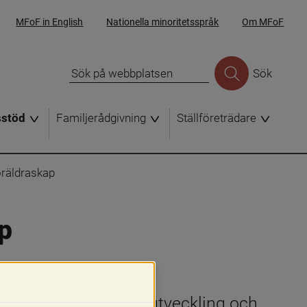
MFoF in English
Nationella minoritetsspråk
Om MFoF
Sök
sstöd
Familjerådgivning
Ställföreträdare
föräldraskap
ap
arnets uppfostran, utveckling och 