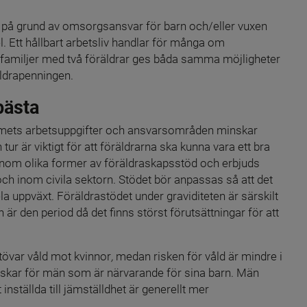
d på grund av omsorgsansvar för barn och/eller vuxen 
 Ett hållbart arbetsliv handlar för många om 
 familjer med två föräldrar ges båda samma möjligheter 
äldrapenningen.
bästa
emmets arbetsuppgifter och ansvarsområden minskar 
ur är viktigt för att föräldrarna ska kunna vara ett bra 
 genom olika former av föräldraskapsstöd och erbjuds 
h inom civila sektorn. Stödet bör anpassas så att det 
a uppväxt. Föräldrastödet under graviditeten är särskilt 
h är den period då det finns störst förutsättningar för att 
tövar våld mot kvinnor
, 
medan risken för våld är mindre i 
nskar för män som är närvarande för sina barn. Män 
ställda till jämställdhet är generellt mer 