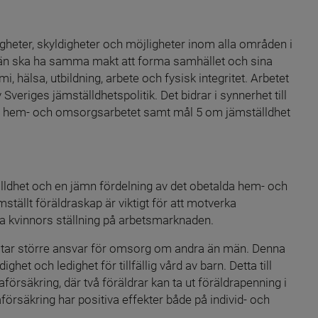
heter, skyldigheter och möjligheter inom alla områden i 
 män ska ha samma makt att forma samhället och sina 
, hälsa, utbildning, arbete och fysisk integritet. Arbetet 
veriges jämställdhetspolitik. Det bidrar i synnerhet till 
a hem- och omsorgsarbetet samt mål 5 om jämställdhet 
lldhet och en jämn fördelning av det obetalda hem- och 
ällt föräldraskap är viktigt för att motverka 
rka kvinnors ställning på arbetsmarknaden.
ch tar större ansvar för omsorg om andra än män. Denna 
ghet och ledighet för tillfällig vård av barn. Detta till 
försäkring, där två föräldrar kan ta ut föräldra­penning i 
örsäkring har positiva effekter både på individ- och 