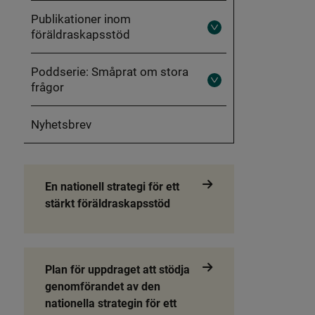
Föräldraskapsstöd
i
Publikationer inom
en
föräldraskapsstöd
hederskontext
Fäll
ut
Publikationer
inom
Poddserie: Småprat om stora
föräldraskapsstöd
frågor
Fäll
ut
Poddserie:
Småprat
Nyhetsbrev
om
stora
frågor
En nationell strategi för ett
stärkt föräldraskapsstöd
Plan för uppdraget att stödja
genomförandet av den
nationella strategin för ett