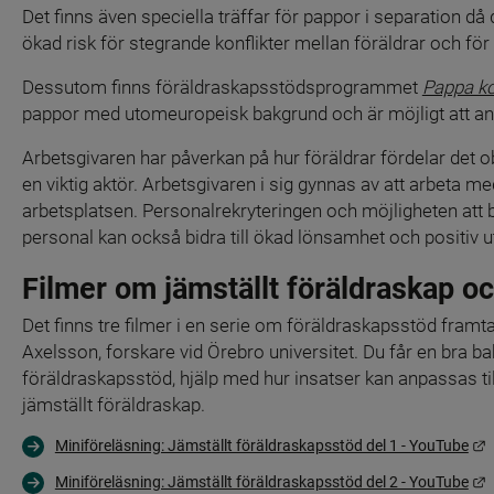
Det finns även speciella träffar för pappor i separation då 
ökad risk för stegrande konflikter mellan föräldrar och för 
Dessutom finns föräldraskapsstödsprogrammet 
Pappa k
pappor med utomeuropeisk bakgrund och är möjligt att a
Arbetsgivaren har påverkan på hur föräldrar fördelar det
en viktig aktör. Arbetsgivaren i sig gynnas av att arbeta m
arbetsplatsen. Personalrekryteringen och möjligheten att b
personal kan också bidra till ökad lönsamhet och positiv u
Filmer om jämställt föräldraskap o
Det finns tre filmer i en serie om föräldraskapsstöd fram
Axelsson, forskare vid Örebro universitet. Du får en bra bak
föräldraskapsstöd, hjälp med hur insatser kan anpassas till
jämställt föräldraskap.
L
Miniföreläsning: Jämställt föräldraskapsstöd del 1 - YouTube
L
Miniföreläsning: Jämställt föräldraskapsstöd del 2 - YouTube