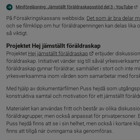
L
Miniföreläsning: Jämställt föräldraskapsstöd del 3 - YouTube
På Försäkringskassans webbsida: 
Det som är bra delar m
och se filmklipp om hur föräldrapenningen kan delas lika oc
så viktigt.
Projektet 
Hej jämställt föräldraskap
Länk till annan webb
Projektet
Hej jämställt föräldraskap
 erbjuder diskussion
föräldraskap. Initiativet vänder sig till såväl yrkesverks
föräldraskap gynnar föräldrar, samhället i stort och inte mi
yrkesverksamma inom vården som samarbetar med forska
Med hjälp av dokumentärfilmen Puss hejdå som utgångspunkt
konstruktiva samtal och motivation för ett jämställt föräl
Materialet kan användas fritt och består av olika diskus
föräldragrupper, men också anpassat för privatpersoner. En
Puss hejdå finns att se i sin helhet, men också i kortare kli
finns att tillgå när övningarna ska genomföras.