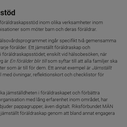
sstöd
lt föräldraskapsstöd inom olika verksamheter inom 
nisationer som möter barn och deras föräldrar.
arnhälsovårdsprogrammet ingår specifikt två gemensamma 
arje förälder. Ett jämställt föräldraskap och 
 i föräldraskapsstödet; enskilt vid hälsobesöken, när 
g är 
En förälder blir till
 som syftar till att alla familjer ska 
r som är till för dem. Ett annat exempel är 
Jämställt 
 med övningar, reflektionskort och checklistor för 
 öka jämställdheten i föräldraskapet och förbättra 
l organisation med lång erfarenhet inom området, har 
bjuder pappagrupper, även digitalt. Riksförbundet MÄN 
t jämställt föräldraskap genom att bland annat engagera 