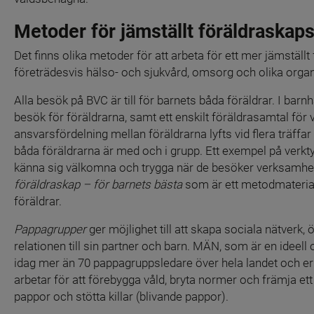
Metoder för jämställt föräldraskap
Det finns olika metoder för att arbeta för ett mer jämstäl
företrädesvis hälso- och sjukvård, omsorg och olika orga
Alla besök på BVC är till för barnets båda föräldrar. I b
besök för föräldrarna, samt ett enskilt föräldrasamtal för v
ansvarsfördelning mellan föräldrarna lyfts vid flera träffar
båda föräldrarna är med och i grupp. Ett exempel på verkty
känna sig välkomna och trygga när de besöker verksamhete
föräldraskap – för barnets bästa
 som är ett metodmaterial
föräldrar.
Pappagrupper
 ger möjlighet till att skapa sociala nätverk,
relationen till sin partner och barn. MÄN, som är en ideel
idag mer än 70 pappagruppsledare över hela landet och er
arbetar för att förebygga våld, bryta normer och främja et
pappor och stötta killar (blivande pappor).