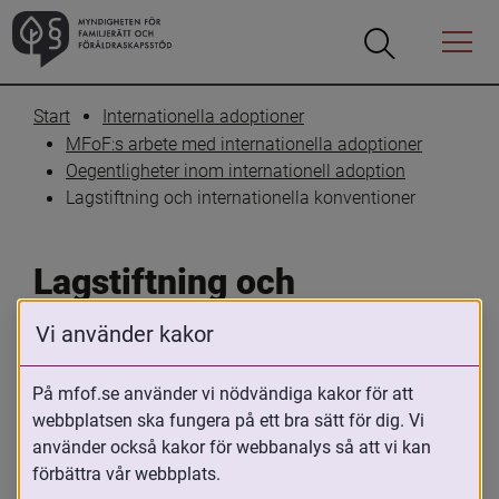
Öppna
Öppna
Menyn
sökrutan
Start
Internationella adoptioner
MFoF:s arbete med internationella adoptioner
Oegentligheter inom internationell adoption
Lagstiftning och internationella konventioner
Lagstiftning och 
internationella 
Vi använder kakor
konventioner
På mfof.se använder vi nödvändiga kakor för att
webbplatsen ska fungera på ett bra sätt för dig. Vi
Skriv ut
Dela
använder också kakor för webbanalys så att vi kan
förbättra vår webbplats.
Internationella adoptioner har pågått till 