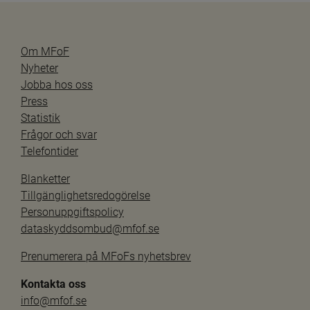
Om MFoF
Nyheter
Jobba hos oss
Press
Statistik
Frågor och svar
Telefontider
Blanketter
Tillgänglighetsredogörelse
Personuppgiftspolicy
dataskyddsombud@mfof.se
Prenumerera på MFoFs nyhetsbrev
Kontakta oss
info@mfof.se