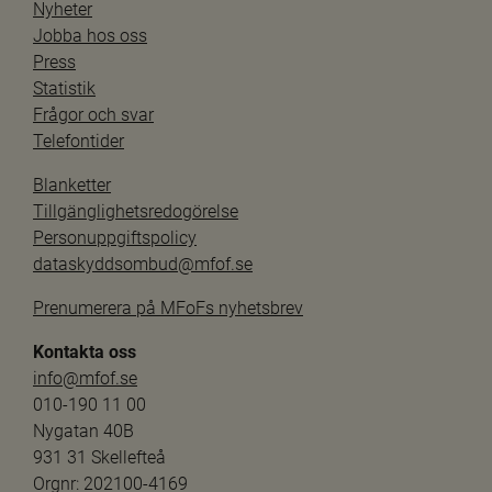
Nyheter
Jobba hos oss
Press
Statistik
Frågor och svar
Telefontider
Blanketter
Tillgänglighetsredogörelse
Personuppgiftspolicy
dataskyddsombud@mfof.se
Prenumerera på MFoFs nyhetsbrev
Kontakta oss
info@mfof.se
010-190 11 00
Nygatan 40B
931 31 Skellefteå
Orgnr: 202100-4169