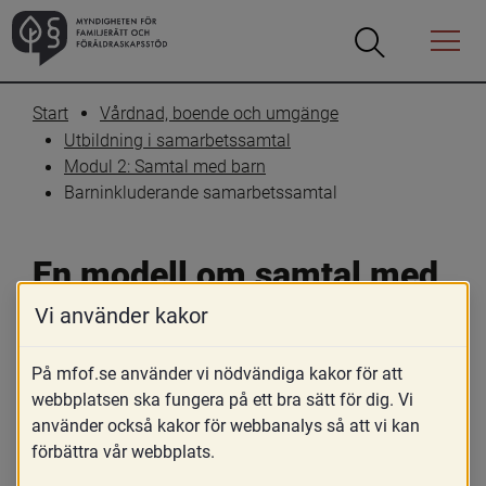
Öppna
Öppna
Menyn
sökrutan
Start
Vårdnad, boende och umgänge
Utbildning i samarbetssamtal
Modul 2: Samtal med barn
Barninkluderande samarbetssamtal
En modell om samtal med 
barn – Barninkluderande 
Vi använder kakor
samarbetssamtal
På mfof.se använder vi nödvändiga kakor för att
webbplatsen ska fungera på ett bra sätt för dig. Vi
Skriv ut
Dela
använder också kakor för webbanalys så att vi kan
förbättra vår webbplats.
Samarbetssamtal mellan föräldrar kan 