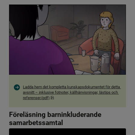
Ladda hem det kompletta kunskapsdokumentet för detta 
avsnitt – inklusive fotnoter, källhänvisningar, lästips och 
pdf, 888.9 kB, öppnas i nytt fönster.
referenser.(pdf)
Föreläsning barninkluderande 
samarbetssamtal