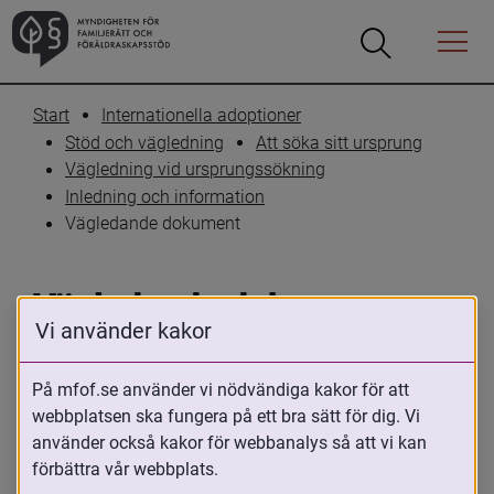
Öppna
Öppna
Menyn
sökrutan
Start
Internationella adoptioner
Stöd och vägledning
Att söka sitt ursprung
Vägledning vid ursprungssökning
Inledning och information
Vägledande dokument
Vägledande dokument
Vi använder kakor
Skriv ut
Dela
På mfof.se använder vi nödvändiga kakor för att
webbplatsen ska fungera på ett bra sätt för dig. Vi
Nedan beskrivs dokument och 
använder också kakor för webbanalys så att vi kan
konventioner som visar på vikten av stöd 
förbättra vår webbplats.
till adopterade. Dessa är inte juridiskt 