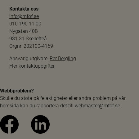
4) innehåller artiklar med koppling till stödet vid 
Kontakta oss
ursprungssökning. Denna konvention kan ses som ett 
info@mfof.se
komplement till Haagkonventionen.
010-190 11 00
Nygatan 40B
Artikel 20: “Counselling and post-adoption 
931 31 Skellefteå
services. The public authorities shall ensure the 
Orgnr: 202100-4169
promotion and proper functioning of adoption 
counselling and post-adoption services to 
Ansvarig utgivare: 
Per Bergling
provide help and advice to prospective adopters, 
Fler kontaktuppgifter
adopters and adopted children.”
Artikel 21: “Training. States Parties shall ensure 
that social workers dealing with adoption are 
Webbproblem?
appropriately trained in the social and legal 
Skulle du stöta på felaktigheter eller andra problem på vår 
aspects of adoption.”
hemsida kan du rapportera det till 
webmaster@mfof.se
Artikel 22: “Access to and disclosure of 
information. 3. The adopted child shall have 
access to information held by the competent 
authorities concerning his or her origins. Where 
his or her parents of origin have a legal right not 