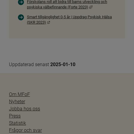
Förskolans roll att bidra till barns utveckling och
Länk till annan webbplats
psykiska välbefinnande (Forte 2023)
Smart tillgänglighet 0-5 år | Uppdrag Psykisk Hälsa
Länk till annan webbplats.
(SKR 2023)
Uppdaterad senast 
2025-01-10
Om MFoF
Nyheter
Jobba hos oss
Press
Statistik
Frågor och svar