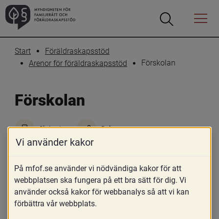
Öppna
Öppna
Menyn
sökrutan
Start
Föräldraskapsstöd
Förskolan
Arenor för föräldraskapsstöd
Förskolan
Skriv ut
Dela
Vi använder kakor
Förskolan är en viktig arena som bjuder in 
till samverkan i möten mellan barn, deras 
På mfof.se använder vi nödvändiga kakor för att
föräldrar och pedagoger och når väldigt 
webbplatsen ska fungera på ett bra sätt för dig. Vi
använder också kakor för webbanalys så att vi kan
många föräldrar.
förbättra vår webbplats.