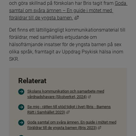
och göra skillnad på förskolan har Bris tagit fram 
Goda 
samtal om svåra ämnen – En guide i mötet med 
Länk till annan webbplats, 
föräldrar till de yngsta barnen.
Det finns ett lättillgängligt kommunikationsmaterial till 
föräldrar, med samhällets erbjudande om 
hälsofrämjande insatser för de yngsta barnen på sex 
olika språk, framtagit av Uppdrag Psykisk hälsa inom 
SKR.
Relaterat
Skolans kommunikation och samarbete med
Länk till annan webbplats.
vårdnadshavare (Skolverket, 2024)
Se mig - rätten till stöd tidigt i livet (Bris - Barnens
Länk till annan webbplats, öppnas i nytt
Rätt i Samhället 2023)
Goda samtal om svåra ämnen. En guide i mötet med
Länk till annan webbp
föräldrar till de yngsta barnen (Bris 2023)