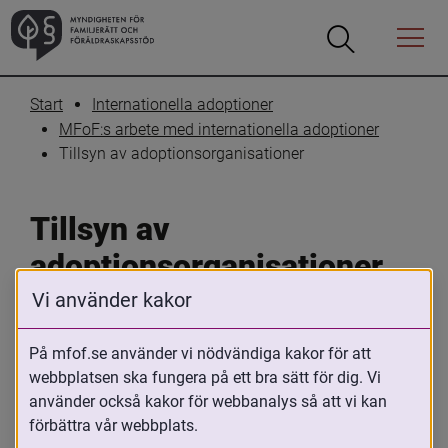
Öppna
Öppna
Menyn
sökrutan
Start
Internationella adoptioner
MFoF:s arbete med internationella adoptioner
Tillsyn av adoptionsorganisationer
Tillsyn av 
adoptionsorganisationer
Vi använder kakor
Skriv ut
Dela
På mfof.se använder vi nödvändiga kakor för att
Internationella adoptioner förmedlas av 
webbplatsen ska fungera på ett bra sätt för dig. Vi
organisationer som har MFoF:s 
använder också kakor för webbanalys så att vi kan
förbättra vår webbplats.
auktorisation. Det innebär att 