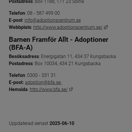
Postadress
: Box 1188, 171 23 Solna
Telefon
: 08 - 587 499 00
E-post
: 
info@adoptionscentrum.se
Länk till an
Webbplats
: 
http://www.adoptionscentrum.se/
Barnen Framför Allt - Adoptioner 
(BFA-A)
Besöksadress
: Energigatan 11, 434 37 Kungsbacka
Postadress
: Box 10034, 434 21 Kungsbacka
Telefon
: 0300 - 331 31
E-post:
adoption@bfa.se 
Länk till annan webbplats.
Hemsida
: 
http://www.bfa.se/
Uppdaterad senast 
2025-06-10