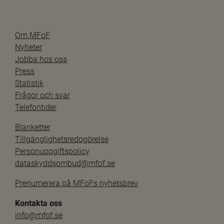
Om MFoF
Nyheter
Jobba hos oss
Press
Statistik
Frågor och svar
Telefontider
Blanketter
Tillgänglighetsredogörelse
Personuppgiftspolicy
dataskyddsombud@mfof.se
Prenumerera på MFoFs nyhetsbrev
Kontakta oss
info@mfof.se