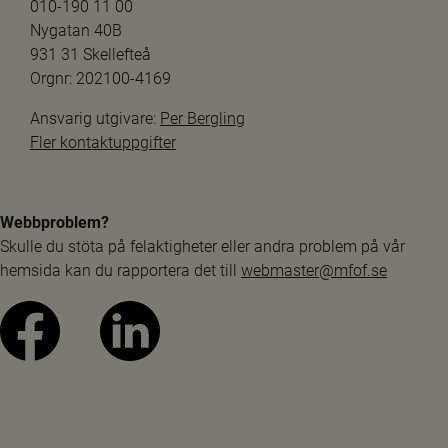
010-190 11 00
Nygatan 40B
931 31 Skellefteå
Orgnr: 202100-4169
Ansvarig utgivare: 
Per Bergling
Fler kontaktuppgifter
Webbproblem?
Skulle du stöta på felaktigheter eller andra problem på vår 
hemsida kan du rapportera det till 
webmaster@mfof.se