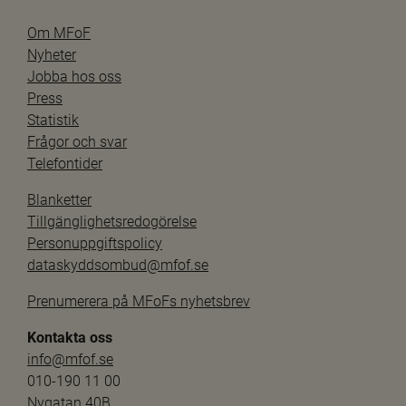
Om MFoF
Nyheter
Jobba hos oss
Press
Statistik
Frågor och svar
Telefontider
Blanketter
Tillgänglighetsredogörelse
Personuppgiftspolicy
dataskyddsombud@mfof.se
Prenumerera på MFoFs nyhetsbrev
Kontakta oss
info@mfof.se
010-190 11 00
Nygatan 40B