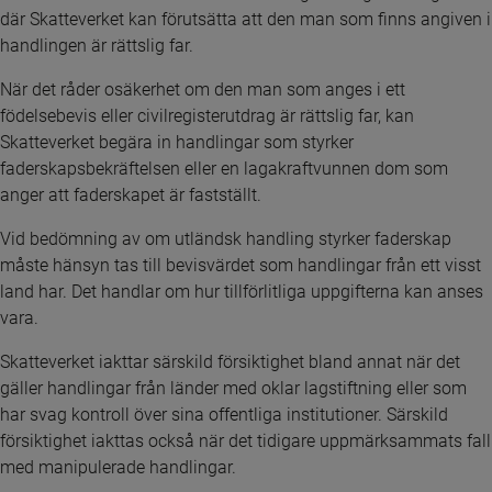
där Skatteverket kan förutsätta att den man som finns angiven i 
handlingen är rättslig far.
När det råder osäkerhet om den man som anges i ett 
födelsebevis eller civilregisterutdrag är rättslig far, kan 
Skatteverket begära in handlingar som styrker 
faderskapsbekräftelsen eller en lagakraftvunnen dom som 
anger att faderskapet är fastställt.
Vid bedömning av om utländsk handling styrker faderskap 
måste hänsyn tas till bevisvärdet som handlingar från ett visst 
land har. Det handlar om hur tillförlitliga uppgifterna kan anses 
vara.
Skatteverket iakttar särskild försiktighet bland annat när det 
gäller handlingar från länder med oklar lagstiftning eller som 
har svag kontroll över sina offentliga institutioner. Särskild 
försiktighet iakttas också när det tidigare uppmärksammats fall 
med manipulerade handlingar.