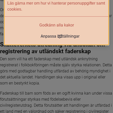
Läs gärna mer om hur vi hanterar personuppgifter samt
cookies.
Om surrogatmoderns make är presumtiv far till barnet saknar 
det betydelse att de tilltänkta föräldrarna finns angivna som far 
och mor i barnets födelsebevis. Det presumtiva faderskapet 
Godkänn alla kakor
måste först hävas innan det kan fastställas att den tilltänkte 
fadern är rättslig far.
Anpassa inställningar
Skatteverkets utredning vid ansökan om 
registrering av utländskt faderskap
Den som vill ha ett faderskap med utländsk anknytning 
registrerat i folkbokföringen måste själv styrka relationen. Detta 
görs med godtagbar handling utfärdad av behörig myndighet i 
det aktuella landet. Handlingen ska visas upp i original eller 
som en bestyrkt kopia.
Faderskap till barn som föds av en ogift kvinna kan under vissa 
förutsättningar styrkas med födelsebevis eller 
civilregisterutdrag. Detta förutsätter att handlingen är utfärdad i 
ett land med en välordnad och säker registrering i civilregister 