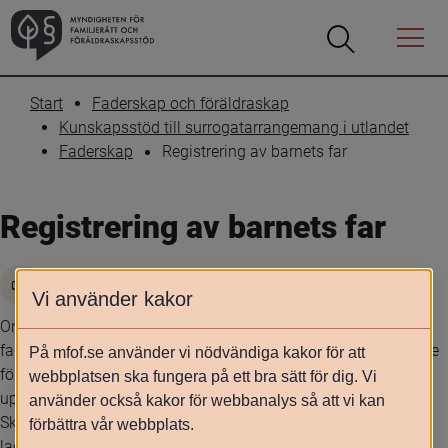
Öppna
Öppna
Menyn
sökrutan
Start
Faderskap och föräldraskap
Kunskapsstöd till surrogatarrangemang i utlandet
Faderskap
Registrering av barnets far
Registrering av barnets far
Skriv ut
Vi använder kakor
Om surrogatmodern är ensam rättslig förälder krävs att 
faderskapet är fastställt på ett sätt som kan erkännas i Sverige 
På mfof.se använder vi nödvändiga kakor för att
för att fadern ska kunna registreras i folkbokföringen. Vid 
webbplatsen ska fungera på ett bra sätt för dig. Vi
uppvisande av en utländsk faderskapsfastställelse har 
använder också kakor för webbanalys så att vi kan
Skatteverket att ta ställning till om den är giltig i Sverige enligt 
förbättra vår webbplats.
lag (1985:367) om föräldraskap i internationella situationer.