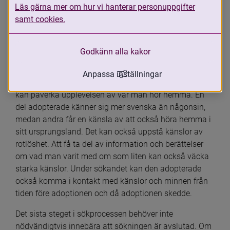
Läs gärna mer om hur vi hanterar personuppgifter
söka sitt ursprung kan väcka starka 
samt cookies.
känslor och det kan ta tid för den 
adopterade att smälta upplevelser, intryck 
Godkänn alla kakor
och information som sökningen medfört.
Anpassa inställningar
Att besöka sitt ursprungsland eller söka sitt ursprung 
kan påverka upplevelsen av var man hör hemma. En 
del adopterade känner sig mer svenska än någonsin, 
medan andra får en känsla av att också höra hemma i 
sitt ursprungsland. Det kan också uppstå känslor av 
rotlöshet. Att få ta del av information och berättelser 
om vad man varit med om som liten kan också väcka 
starka känslor. Under sökandet kan den adopterade 
också komma i kontakt med känslor och minnen från 
tiden före adoptionen och då adoptionen skedde.
Det sista steget i sökprocessen behöver inte 
nödvändigtvis innebära att sökningen är avslutad. Om 