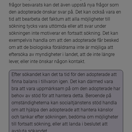
frågor besvarats kan det även uppstå nya frågor som 
den adopterade önskar svar på. Det kan också vara en 
tid att bearbeta det faktum att alla möjligheter till 
sökning tycks vara uttömda eller att svar under 
sökningen inte motiverar en fortsatt sökning. Det kan 
exempelvis handla om att den adopterade får besked 
om att de biologiska föräldrarna inte är möjliga att 
eftersöka av myndigheter i landet, att de inte längre 
lever, eller inte önskar någon kontakt.
Efter sökandet kan det ta tid för den adopterade att 
finna balans i tillvaron igen. Det kan därmed vara 
bra att vara uppmärksam på om den adopterade har 
behov av stöd för att hantera detta. Beroende på 
omständigheterna kan socialtjänstens stöd handla 
om att hjälpa den adopterade att hantera känslor 
och tankar efter sökningen, bedöma om möjligheter 
till fortsatt sökning, eller att landa i beslutet att 
avsluta sökandet.