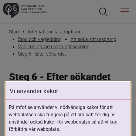
Öppna
Öppna
Menyn
sökrutan
Start
Internationella adoptioner
Stöd och vägledning
Att söka sitt ursprung
Vägledning vid ursprungssökning
Steg 6 - Efter sökandet
Steg 6 - Efter sökandet
Vi använder kakor
Skriv ut
Dela
På mfof.se använder vi nödvändiga kakor för att
För den som sökt sin biologiska familj, 
webbplatsen ska fungera på ett bra sätt för dig. Vi
gjort en återresa till landet eller på andra 
använder också kakor för webbanalys så att vi kan
sätt sökt svar om sitt ursprung kan tiden 
förbättra vår webbplats.
efteråt upplevas som omtumlande. Att 