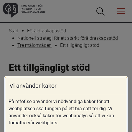
Öppna
Öppna
Menyn
sökrutan
Start
Föräldraskapsstöd
Nationell strategi för ett stärkt föräldraskapsstöd
Ett tillgängligt stöd
Tre målområden
Ett tillgängligt stöd
Vi använder kakor
Skriv ut
Dela
Tillgängligheten till föräldraskapsstöd 
På mfof.se använder vi nödvändiga kakor för att
behöver förbättras jämfört med i dag. 
webbplatsen ska fungera på ett bra sätt för dig. Vi
Stödet bör kännetecknas av låga trösklar 
använder också kakor för webbanalys så att vi kan
förbättra vår webbplats.
till stöd, att variationen av insatser är stor 