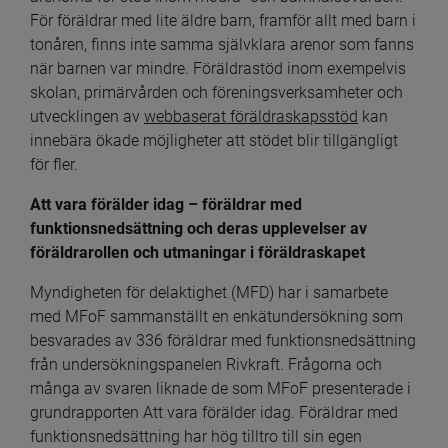
För föräldrar med lite äldre barn, framför allt med barn i 
tonåren, finns inte samma självklara arenor som fanns 
när barnen var mindre. Föräldrastöd inom exempelvis 
skolan, primärvården och föreningsverksamheter och 
utvecklingen av 
webbaserat föräldraskapsstöd
 kan 
innebära ökade möjligheter att stödet blir tillgängligt 
för fler.
Att vara förälder idag – föräldrar med 
funktionsnedsättning och deras upplevelser av 
föräldrarollen och utmaningar i föräldraskapet
Myndigheten för delaktighet (MFD) har i samarbete 
med MFoF sammanställt en enkätundersökning som 
besvarades av 336 föräldrar med funktionsnedsättning 
från under­sökningspanelen Rivkraft. Frågorna och 
många av svaren liknade de som MFoF presenterade i 
grundrapporten Att vara förälder idag. Föräldrar med 
funktions­nedsättning har hög tilltro till sin egen 