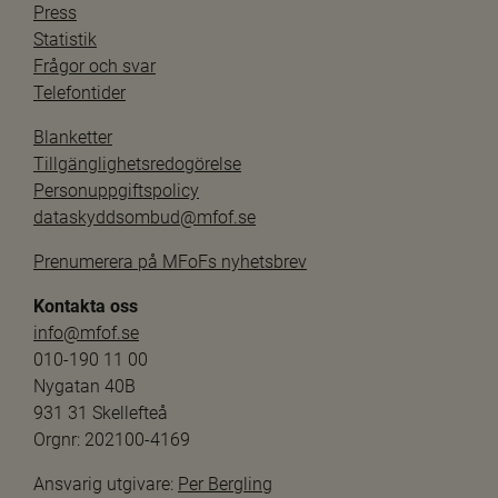
Press
Statistik
Frågor och svar
Telefontider
Blanketter
Tillgänglighetsredogörelse
Personuppgiftspolicy
dataskyddsombud@mfof.se
Prenumerera på MFoFs nyhetsbrev
Kontakta oss
info@mfof.se
010-190 11 00
Nygatan 40B
931 31 Skellefteå
Orgnr: 202100-4169
Ansvarig utgivare: 
Per Bergling