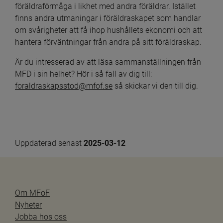
föräldraförmåga i likhet med andra föräldrar. Istället 
finns andra utmaningar i föräldra­skapet som handlar 
om svårigheter att få ihop hus­hållets ekonomi och att 
hantera förväntningar från andra på sitt föräldraskap.
Är du intresserad av att läsa sammanställningen från 
MFD i sin helhet? Hör i så fall av dig till: 
foraldraskapsstod@mfof.se
 så skickar vi den till dig.
Uppdaterad senast 
2025-03-12
Om MFoF
Nyheter
Jobba hos oss