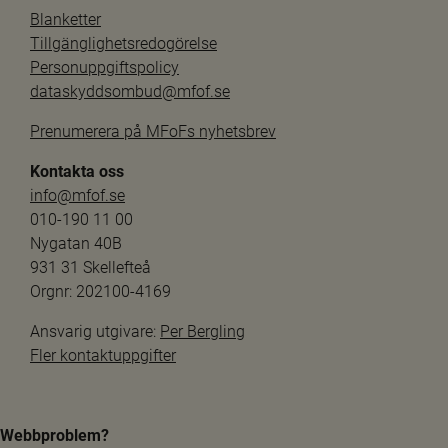
Blanketter
Tillgänglighetsredogörelse
Personuppgiftspolicy
dataskyddsombud@mfof.se
Prenumerera på MFoFs nyhetsbrev
Kontakta oss
info@mfof.se
010-190 11 00
Nygatan 40B
931 31 Skellefteå
Orgnr: 202100-4169
Ansvarig utgivare: 
Per Bergling
Fler kontaktuppgifter
Webbproblem?