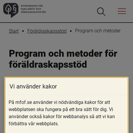
Öppna
Öppna
Menyn
sökrutan
Program och metoder
Start
Föräldraskapsstöd
Program och metoder för 
föräldraskapsstöd
Här presenterar MFoF en översikt över 
Vi använder kakor
de föräldraskapsstödsprogram som 
På mfof.se använder vi nödvändiga kakor för att
Sveriges kommuner och regioner 
webbplatsen ska fungera på ett bra sätt för dig. Vi
erbjuder. Översikten är resultatet av 
använder också kakor för webbanalys så att vi kan
den återrapportering som kommuner 
förbättra vår webbplats.
och regioner gjorde i samband med 