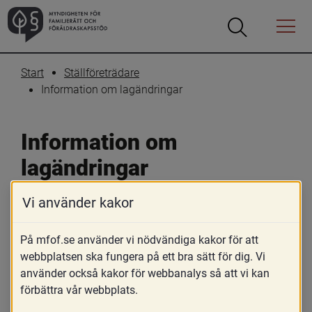
Öppna
Öppna
Menyn
sökrutan
Start
Ställföreträdare
Information om lagändringar
Information om 
lagändringar
Vi använder kakor
Den 1 juli 2026 trädde flera viktiga 
lagändringar i kraft på 
På mfof.se använder vi nödvändiga kakor för att
ställföreträdarområdet. Förändringarna 
webbplatsen ska fungera på ett bra sätt för dig. Vi
syftar till att stärka den enskildes 
använder också kakor för webbanalys så att vi kan
rättigheter, höja kvaliteten i 
förbättra vår webbplats.
ställföreträdarverksamheten och skapa 