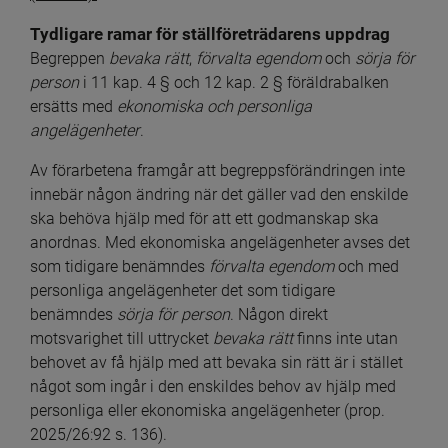
Tydligare ramar för ställföreträdarens uppdrag
Begreppen 
bevaka rätt
, 
förvalta egendom
 och 
sörja för 
person
 i 11 kap. 4 § och 12 kap. 2 § föräldrabalken 
ersätts med 
ekonomiska och personliga 
angelägenheter
.
Av förarbetena framgår att begreppsförändringen inte 
innebär någon ändring när det gäller vad den enskilde 
ska behöva hjälp med för att ett godmanskap ska 
anordnas. Med ekonomiska angelägenheter avses det 
som tidigare benämndes 
förvalta egendom 
och med 
personliga angelägenheter det som tidigare 
benämndes 
sörja för person
. Någon direkt 
motsvarighet till uttrycket 
bevaka rätt
 finns inte utan 
behovet av få hjälp med att bevaka sin rätt är i stället 
något som ingår i den enskildes behov av hjälp med 
personliga eller ekonomiska angelägenheter (prop. 
2025/26:92 s. 136).