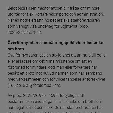
Beloppsgränsen medför att det blir fråga om mindre 
utgifter för t.ex. kortare resor, porto och administration. 
När en högre ersättning begärs ska ställföreträdaren 
som vanligt visa underlag för utgifterna (prop. 
2025/26:92 s. 154).
Överförmyndares anmälningsplikt vid misstanke 
om brott
Överförmyndaren ges en skyldighet att anmäla till polis 
eller åklagare om det finns misstanke om att en 
förordnad förmyndare, god man eller förvaltare har 
begått ett brott mot huvudmannen som har samband 
med verksamheten och för vilket fängelse är föreskrivet 
(16 kap. 6 a § föräldrabalken).
Av prop. 2025/26:92 s. 159 f. förtydligas att 
bestämmelsen endast gäller misstanke om brott som 
har begåtts mot den enskilde när ställföreträdaren har 