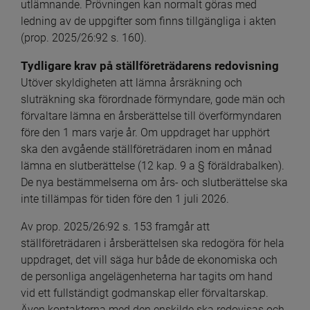
utlämnande. Prövningen kan normalt göras med 
ledning av de uppgifter som finns tillgängliga i akten 
(prop. 2025/26:92 s. 160).
Tydligare krav på ställföreträdarens redovisning
Utöver skyldigheten att lämna årsräkning och 
sluträkning ska förordnade förmyndare, gode män och 
förvaltare lämna en årsberättelse till överförmyndaren 
före den 1 mars varje år. Om uppdraget har upphört 
ska den avgående ställföreträdaren inom en månad 
lämna en slutberättelse (12 kap. 9 a § föräldrabalken). 
De nya bestämmelserna om års- och slutberättelse ska 
inte tillämpas för tiden före den 1 juli 2026.
Av prop. 2025/26:92 s. 153 framgår att 
ställföreträdaren i årsberättelsen ska redogöra för hela 
uppdraget, det vill säga hur både de ekonomiska och 
de personliga angelägenheterna har tagits om hand 
vid ett fullständigt godmanskap eller förvaltarskap. 
Även kontakterna med den enskilde ska redovisas och 