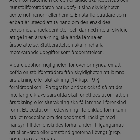
hur ställföreträdaren har uppfyllt sina skyldigheter 
gentemot honom eller henne. En ställföreträdare som 
enbart är utsedd att ta hand om den enskildes 
personliga angelägenheter, och därmed inte är skyldig 
att ge in en årsräkning, ska ändå lämna en 
årsberättelse. Slutberättelsen ska innehålla 
motsvarande uppgifter som årsberättelsen.
Vidare upphör möjligheten för överförmyndaren att 
befria en ställföreträdare från skyldigheten att lämna 
årsräkning eller sluträkning (14 kap. 19 § 
föräldrabalken). Paragrafen ändras också så att det 
inte längre krävs särskilda skäl för ett beslut om att en 
årsräkning eller sluträkning ska få lämnas i förenklad 
form. Ett beslut om redovisning i förenklad form kan i 
stället meddelas om det bedöms tillräckligt med 
hänsyn till den enskildes förhållanden, tillgångarnas 
art eller värde eller omständigheterna i övrigt (prop. 
2025/26:92 s. 156 f.).