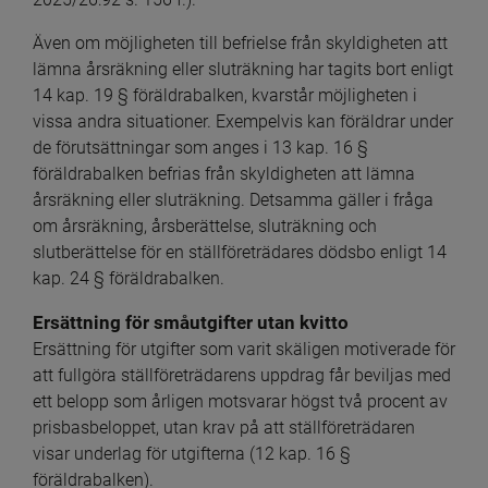
Även om möjligheten till befrielse från skyldigheten att 
lämna årsräkning eller sluträkning har tagits bort enligt 
14 kap. 19 § föräldrabalken, kvarstår möjligheten i 
vissa andra situationer. Exempelvis kan föräldrar under 
de förutsättningar som anges i 13 kap. 16 § 
föräldrabalken befrias från skyldigheten att lämna 
årsräkning eller sluträkning. Detsamma gäller i fråga 
om årsräkning, årsberättelse, sluträkning och 
slutberättelse för en ställföreträdares dödsbo enligt 14 
kap. 24 § föräldrabalken.
Ersättning för småutgifter utan kvitto
Ersättning för utgifter som varit skäligen motiverade för 
att fullgöra ställföreträdarens uppdrag får beviljas med 
ett belopp som årligen motsvarar högst två procent av 
prisbasbeloppet, utan krav på att ställföreträdaren 
visar underlag för utgifterna (12 kap. 16 § 
föräldrabalken).