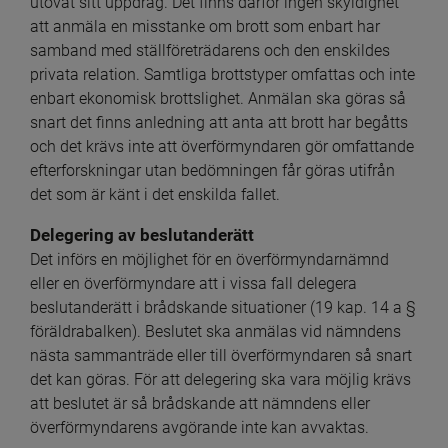
utövat sitt uppdrag. Det finns därför ingen skyldighet 
att anmäla en misstanke om brott som enbart har 
samband med ställföreträdarens och den enskildes 
privata relation. Samtliga brottstyper omfattas och inte 
enbart ekonomisk brottslighet. Anmälan ska göras så 
snart det finns anledning att anta att brott har begåtts 
och det krävs inte att överförmyndaren gör omfattande 
efterforskningar utan bedömningen får göras utifrån 
det som är känt i det enskilda fallet.
Delegering av beslutanderätt
Det införs en möjlighet för en överförmyndarnämnd 
eller en överförmyndare att i vissa fall delegera 
beslutanderätt i brådskande situationer (19 kap. 14 a § 
föräldrabalken). Beslutet ska anmälas vid nämndens 
nästa sammanträde eller till överförmyndaren så snart 
det kan göras. För att delegering ska vara möjlig krävs 
att beslutet är så brådskande att nämndens eller 
överförmyndarens avgörande inte kan avvaktas.