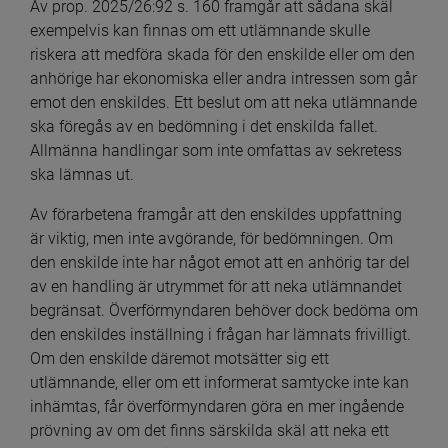
Av prop. 2025/26:92 s. 160 framgår att sådana skäl 
exempelvis kan finnas om ett utlämnande skulle 
riskera att medföra skada för den enskilde eller om den 
anhörige har ekonomiska eller andra intressen som går 
emot den enskildes. Ett beslut om att neka utlämnande 
ska föregås av en bedömning i det enskilda fallet. 
Allmänna handlingar som inte omfattas av sekretess 
ska lämnas ut.
Av förarbetena framgår att den enskildes uppfattning 
är viktig, men inte avgörande, för bedömningen. Om 
den enskilde inte har något emot att en anhörig tar del 
av en handling är utrymmet för att neka utlämnandet 
begränsat. Överförmyndaren behöver dock bedöma om 
den enskildes inställning i frågan har lämnats frivilligt. 
Om den enskilde däremot motsätter sig ett 
utlämnande, eller om ett informerat samtycke inte kan 
inhämtas, får överförmyndaren göra en mer ingående 
prövning av om det finns särskilda skäl att neka ett 