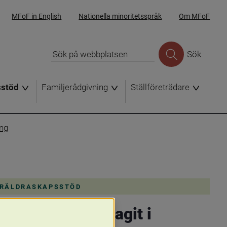
MFoF in English
Nationella minoritetsspråk
Om MFoF
Sök
sstöd
Familjerådgivning
Ställföreträdare
ing
ÖRÄLDRASKAPSSTÖD
ldrar som deltagit i 