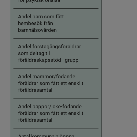
Andel barn som fått
hembesök från
barnhälsovården
Andel förstagångsföräldrar
som deltagit i
föräldraskapsstöd i grupp
Andel mammor/födande
föräldrar som fått ett enskilt
föräldrasamtal
Andel pappor/icke-födande
föräldrar som fått ett enskilt
föräldrasamtal
Antal kommunala öppna