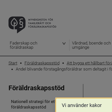
Faderskap och
Vårdnad, boende och
föräldraskap
umgänge
Start
Föräldraskapsstöd
Att bygga ett hållbart f
Andel blivande förstagångsföräldrar som deltagit i 
Föräldraskapsstöd
Nationell strategi för ett stärkt
Vi använder kakor
föräldraskapsstöd
Fäll
ut