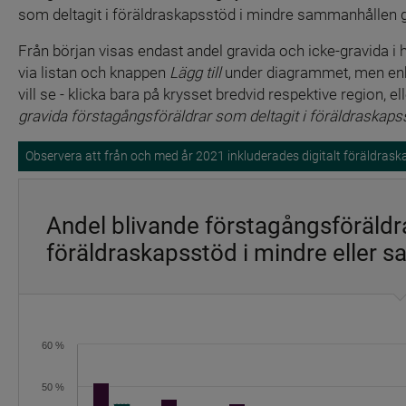
som deltagit i föräldraskapsstöd i mindre sammanhållen gr
Från början visas endast andel gravida och icke-gravida i hel
via listan och knappen 
Lägg till
 under diagrammet, men enba
vill se - klicka bara på krysset bredvid respektive region, el
gravida förstagångsföräldrar som deltagit i föräldraskaps
Observera att från och med år 2021 inkluderades digitalt föräldrask
Andel blivande förstagångsföräldra
föräldraskapsstöd i mindre eller
Diagram
60 %
Stapeldiagram med 23 dataserier.
Diagrammet har 1 X-axel som visar categories.
50 %
Diagrammet har 1 Y-axel som visar values. Intervall: 0 till 60.