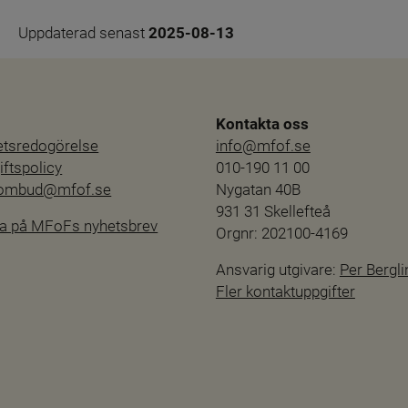
Uppdaterad senast 
2025-08-13
Kontakta oss
hetsredogörelse
info@mfof.se
ftspolicy
010-190 11 00
sombud@mfof.se
Nygatan 40B
931 31 Skellefteå
a på MFoFs nyhetsbrev
Orgnr: 202100-4169
Ansvarig utgivare: 
Per Bergli
Fler kontaktuppgifter