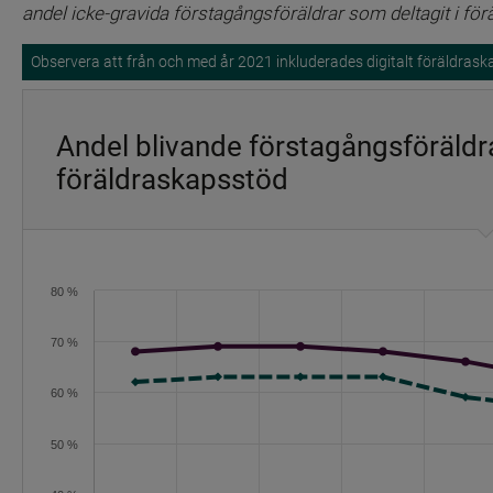
andel icke-gravida förstagångsföräldrar som deltagit i för
Observera att från och med år 2021 inkluderades digitalt föräldrask
Andel blivande förstagångsföräldrar
föräldraskapsstöd
Diagram
80 %
Linjediagram med 2 linjer.
Diagrammet har 1 X-axel som visar categories.
70 %
Diagrammet har 1 Y-axel som visar values. Intervall: 20 till 8
60 %
50 %