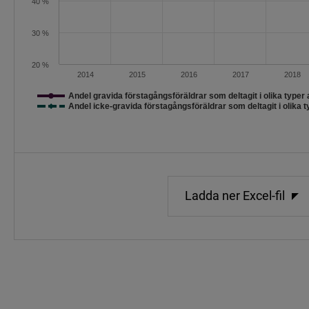
40 %
30 %
20 %
2014
2015
2016
2017
2018
Andel gravida förstagångsföräldrar som deltagit i olika typer
Andel icke-gravida förstagångsföräldrar som deltagit i olika 
Slut på interaktivt diagram.
Ladda ner Excel-fil