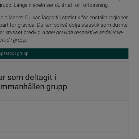
upp. Längs x-axeln ser du årtal för förlossning.
a landet. Du kan lägga till statistik för enstaka regioner 
rt för gravida. Du kan också dölja statistik som du inte 
ler krysset bredvid 
Andel gravida respektive andel icke-
stöd i grupp
.
apsstöd i grupp.
r som deltagit i
 sammanhållen grupp