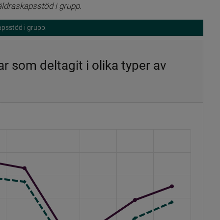
äldraskapsstöd i grupp.
apsstöd i grupp.
 som deltagit i olika typer av
0.