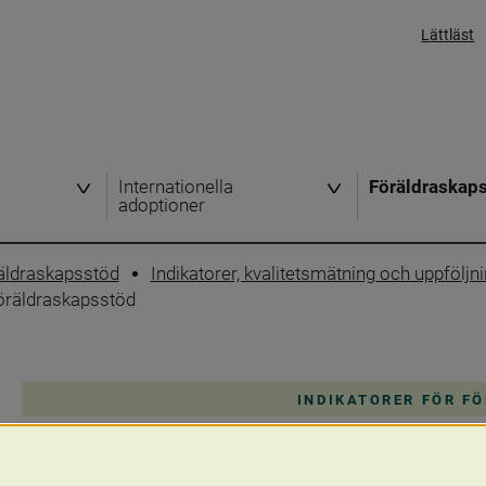
Lättläst
Internationella
Föräldraskap
adoptioner
öräldraskapsstöd
Indikatorer, kvalitetsmätning och uppföljn
föräldraskapsstöd
INDIKATORER FÖR F
Andel blivande förstagångsförä