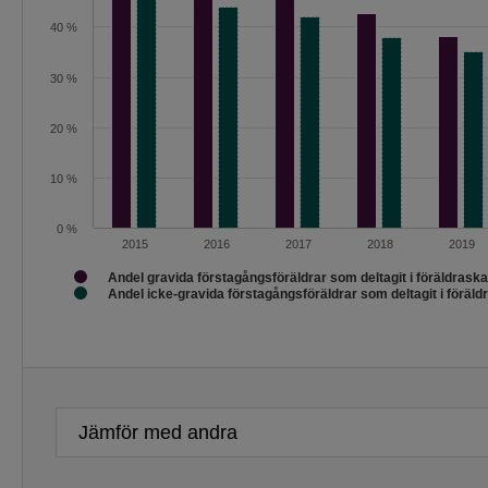
40 %
30 %
20 %
10 %
0 %
2015
2016
2017
2018
2019
Andel gravida förstagångsföräldrar som deltagit i föräldrask
Andel icke-gravida förstagångsföräldrar som deltagit i föräl
Slut på interaktivt diagram.