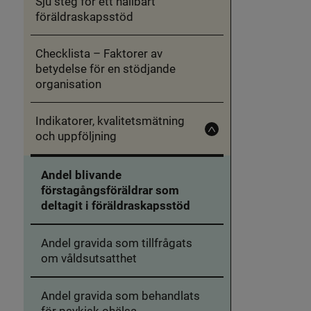
Sju steg för ett hållbart
ett
hållbart
föräldraskapsstöd
föräldraskapsstöd
Checklista – Faktorer av
betydelse för en stödjande
organisation
Indikatorer, kvalitetsmätning
och uppföljning
Fäll
in
Indikatorer,
kvalitetsmätning
Andel blivande
och
uppföljning
förstagångsföräldrar som
deltagit i föräldraskapsstöd
Andel gravida som tillfrågats
om våldsutsatthet
Andel gravida som behandlats
för psykisk ohälsa