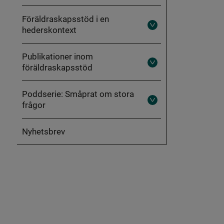
Brottsförebyggande
föräldraskapsstöd
Föräldraskapsstöd i en
hederskontext
Fäll
ut
Föräldraskapsstöd
i
Publikationer inom
en
föräldraskapsstöd
hederskontext
Fäll
ut
Publikationer
inom
Poddserie: Småprat om stora
föräldraskapsstöd
frågor
Fäll
ut
Poddserie:
Småprat
Nyhetsbrev
om
stora
frågor