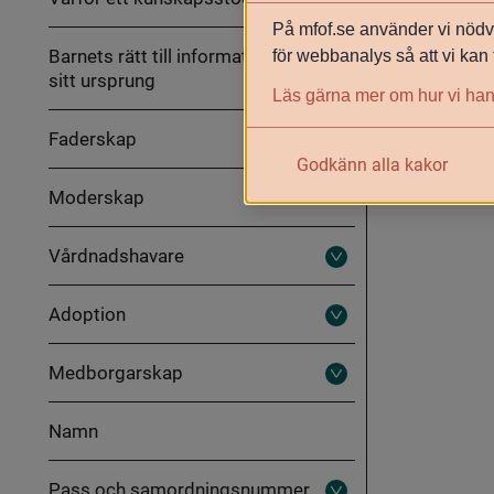
På mfof.se använder vi nödvä
Barnets rätt till information om
för webbanalys så att vi kan 
sitt ursprung
Läs gärna mer om hur vi han
Faderskap
Fäll
Godkänn alla kakor
ut
Faderskap
Moderskap
Vårdnadshavare
Fäll
ut
Vårdnadshavare
Adoption
Fäll
ut
Adoption
Medborgarskap
Fäll
ut
Medborgarskap
Namn
Pass och samordningsnummer