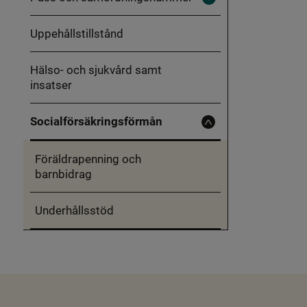
Fäll
ut
Pass
Uppehållstillstånd
och
samordningsnummer
Hälso- och sjukvård samt
insatser
Socialförsäkringsförmån
Fäll
in
Socialförsäkringsförmån
Föräldrapenning och
barnbidrag
Underhållsstöd