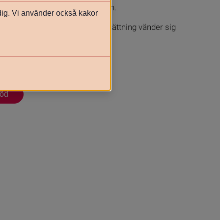
ker man hos Försäkringskassan.
 dig. Vi använder också kakor
aförsäkring eller har en låg ersättning vänder sig 
stöd.
i nytt fönster.
töd