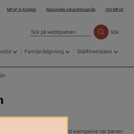
MFoF in English
Nationella minoritetsspråk
Om MFoF
Sök
sstöd
Familjerådgivning
Ställföreträdare
mån
n
id livets olika skeenden som vid exempelvis när barnen 