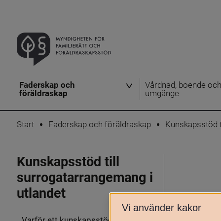
Faderskap och
Vårdnad, boende oc
föräldraskap
umgänge
Start
Faderskap och föräldraskap
Kunskapsstöd t
Kunskapsstöd till
surrogatarrangemang i
utlandet
Vi använder kakor
Varför ett kunskapsstöd?