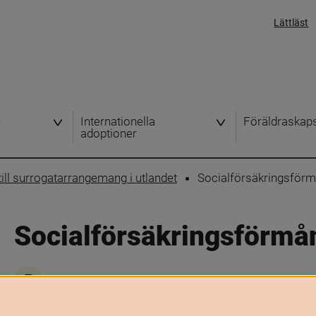
Lättläst
h
Internationella
Föräldraskap
adoptioner
ill surrogatarrangemang i utlandet
Socialförsäkringsför
Socialförsäkringsförmå
Skriv ut
Socialförsäkringen handlar om att ge ekonomisk trygghet v