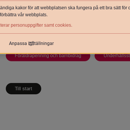
är små. Socialförsäkringsförmåner när barnen är små sö
ndiga kakor för att webbplatsen ska fungera på ett bra sätt för
förbättra vår webbplats.
Personer som vid behov exempelvis inte har rätt till föräldr
vanligen till socialtjänsten för att ansöka om försörjnings
terar personuppgifter samt cookies.
Länk
Anpassa inställningar
Länk till annan webbplats, öppnas 
Försäkringkassans hemsida
Föräldrapenning och barnbidrag
Underhållss
Till start