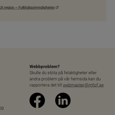
Länk till annan webbplats.
och region — Folkhälsomyndigheten
Webbproblem?
Skulle du stöta på felaktigheter eller 
andra problem på vår hemsida kan du 
rapportera det till 
webmaster@mfof.se
ng