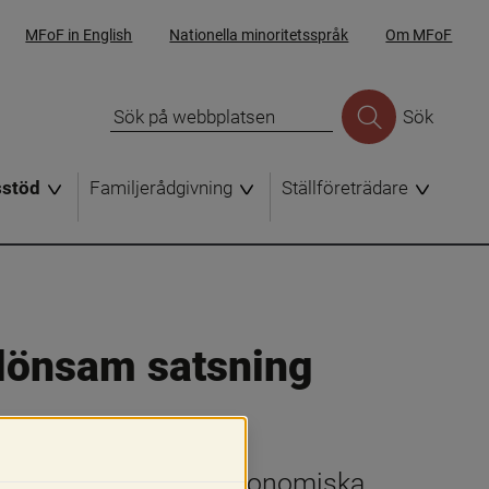
MFoF in English
Nationella minoritetsspråk
Om MFoF
Sök
sstöd
Familjerådgivning
Ställföreträdare
 lönsam satsning
lutsfattare har hälsoekonomiska 