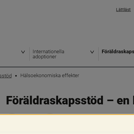
Lättläst
Internationella
Föräldraskap
adoptioner
Hälsoekonomiska effekter
psstöd
Föräldraskapsstöd – en
Skriv ut
Dela
För att underlätta för politiker och bes