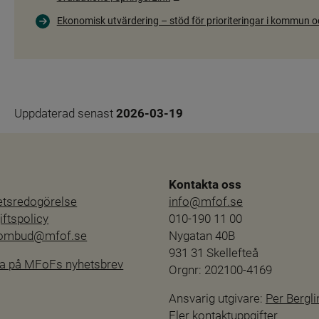
Ekonomisk utvärdering – stöd för prioriteringar i kommun 
Uppdaterad senast 
2026-03-19
Kontakta oss
hetsredogörelse
info@mfof.se
ftspolicy
010-190 11 00
sombud@mfof.se
Nygatan 40B
931 31 Skellefteå
a på MFoFs nyhetsbrev
Orgnr: 202100-4169
Ansvarig utgivare: 
Per Bergli
Fler kontaktuppgifter