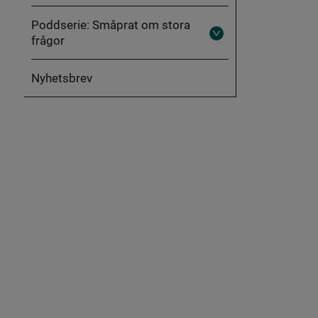
Publikationer
inom
Poddserie: Småprat om stora
föräldraskapsstöd
frågor
Fäll
ut
Poddserie:
Småprat
Nyhetsbrev
om
stora
frågor