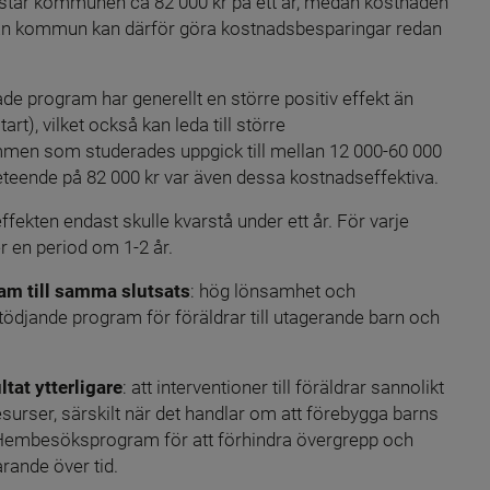
 kostar kommunen ca 82 000 kr på ett år, medan kostnaden 
kr. En kommun kan därför göra kostnadsbesparingar redan 
 program har generellt en större positiv effekt än 
t), vilket också kan leda till större 
men som studerades uppgick till mellan 12 000-60 000 
beteende på 82 000 kr var även dessa kostnadseffektiva.
ten endast skulle kvarstå under ett år. För varje 
r en period om 1-2 år.
am till samma slutsats
: hög lönsamhet och 
ödjande program för föräldrar till utagerande barn och 
tat ytterligare
: att interventioner till föräldrar sannolikt 
urser, särskilt när det handlar om att förebygga barns 
Hembesöksprogram för att förhindra övergrepp och 
rande över tid.