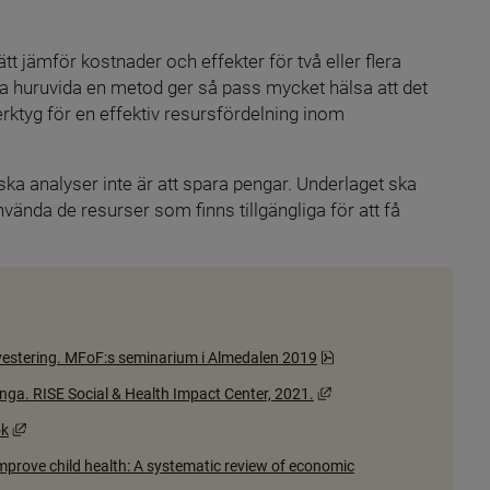
 jämför kostnader och effekter för två eller flera 
öra huruvida en metod ger så pass mycket hälsa att det 
erktyg för en effektiv resursfördelning inom 
ka analyser inte är att spara pengar. Underlaget ska 
nvända de resurser som finns tillgängliga för att få 
Pdf, 2.5 MB, öppnas i n
nvestering. MFoF:s seminarium i Almedalen 2019
Länk till annan webbplat
nga. RISE Social & Health Impact Center, 2021.
Länk till annan webbplats, öppnas i nytt fönster.
ok
improve child health: A systematic review of economic