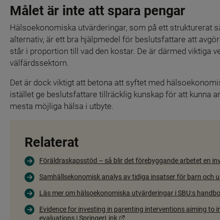
Målet är inte att spara pengar
Hälsoekonomiska utvärderingar, som på ett strukturerat sätt
alternativ, är ett bra hjälpmedel för beslutsfattare att avg
står i proportion till vad den kostar. De är därmed viktiga v
välfärdssektorn.
Det är dock viktigt att betona att syftet med hälsoekonomis
istället ge beslutsfattare tillräcklig kunskap för att kunna a
mesta möjliga hälsa i utbyte.
Relaterat
Föräldraskapsstöd – så blir det förebyggande arbetet en i
Samhällsekonomisk analys av tidiga insatser för barn och u
Läs mer om hälsoekonomiska utvärderingar i SBU:s handb
Evidence for investing in parenting interventions aiming to 
Länk till annan webbplats.
evaluations | SpringerLink