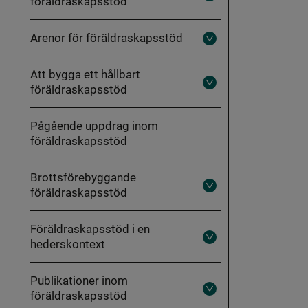
föräldraskapsstöd
ut
Målgrupper
för
Arenor för föräldraskapsstöd
föräldraskapsstöd
Fäll
ut
Arenor
Att bygga ett hållbart
för
föräldraskapsstöd
föräldraskapsstöd
Fäll
ut
Att
bygga
Pågående uppdrag inom
ett
föräldraskapsstöd
hållbart
föräldraskapsstöd
Brottsförebyggande
föräldraskapsstöd
Fäll
ut
Brottsförebyggande
föräldraskapsstöd
Föräldraskapsstöd i en
hederskontext
Fäll
ut
Föräldraskapsstöd
i
Publikationer inom
en
föräldraskapsstöd
hederskontext
Fäll
ut