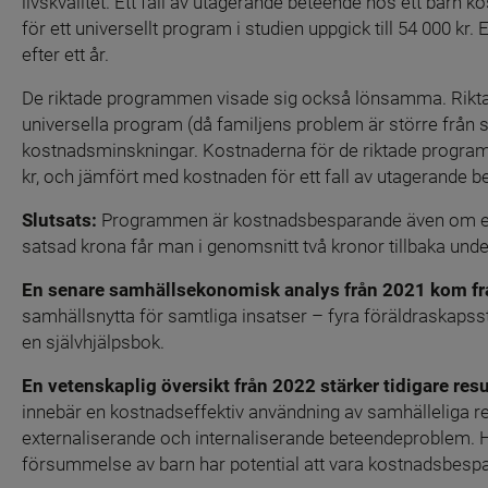
livskvalitet. Ett fall av utagerande beteende hos ett barn
för ett universellt program i studien uppgick till 54 000 
efter ett år.
De riktade programmen visade sig också lönsamma. Riktade
universella program (då familjens problem är större från star
kostnadsminskningar. Kostnaderna för de riktade program
kr, och jämfört med kostnaden för ett fall av utagerande 
Slutsats: 
Programmen är kostnadsbesparande även om effek
satsad krona får man i genomsnitt två kronor tillbaka unde
En senare samhällsekonomisk analys från 2021 kom fr
samhällsnytta för samtliga insatser – fyra föräldraskapsst
en självhjälpsbok.
En vetenskaplig översikt från 2022 stärker tidigare resul
innebär en kostnadseffektiv användning av samhälleliga res
externaliserande och internaliserande beteendeproblem. 
försummelse av barn har potential att vara kostnadsbespa