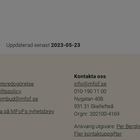
Uppdaterad senast 
2023-05-23
Kontakta oss
hetsredogörelse
info@mfof.se
ftspolicy
010-190 11 00
sombud@mfof.se
Nygatan 40B
931 31 Skellefteå
a på MFoFs nyhetsbrev
Orgnr: 202100-4169
Ansvarig utgivare: 
Per Bergli
Fler kontaktuppgifter