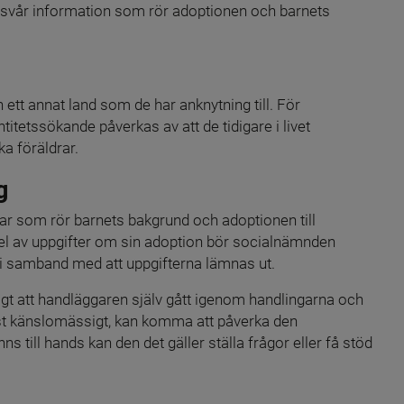
 svår information som rör adoptionen och barnets 
ett annat land som de har anknytning till. För 
tetssökande påverkas av att de tidigare i livet 
a föräldrar.
g
ar som rör barnets bakgrund och adoptionen till 
el av uppgifter om sin adoption bör socialnämnden 
 i samband med att uppgifterna lämnas ut.
tigt att handläggaren själv gått igenom handlingarna och 
st känslomässigt, kan komma att påverka den 
till hands kan den det gäller ställa frågor eller få stöd 