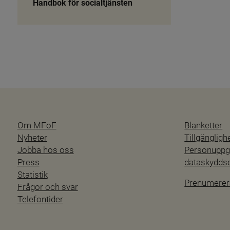
Handbok för socialtjänsten
Om MFoF
Blanketter
Nyheter
Tillgänglig
Jobba hos oss
Personuppgi
Press
dataskydd
Statistik
Prenumerer
Frågor och svar
Telefontider