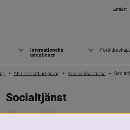
Lättläst
Internationella
Föräldraskap
adoptioner
Socialt
ing
Att söka sitt ursprung
Yrkesverksamma
Socialtjänst
Skriv ut
Dela
Socialnämnden har ett särskilt ansvar fö