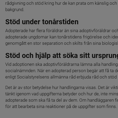
rådgivning och stöd kring hur de kan prata om känslig och
bakgrund.
Stöd under tonårstiden
Adopterade har flera föräldrar än sina adoptivföräldrar och 
adopterade ungdomar kan tonårstidens frigörelse och identi
genomgått en stor separation och skilts från sina biologisk
Stöd och hjälp att söka sitt ursprun
Vid adoptionen ska adoptivföräldrarna lämna alla handling
socialnämnden. När en adopterad person begär att få ta d
enligt Socialstyrelsens allmänna råd erbjuda råd och stöd
Det är av stor betydelse hur handlingarna visas. Det är vik
tänkt igenom vad uppgifterna betyder och hur de, inte min
adopterade som ska få ta del av dem. Om handläggaren finns 
för att bearbeta sina reaktioner på de uppgifter som finns.