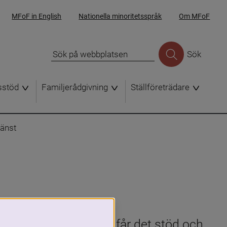
MFoF in English
Nationella minoritetsspråk
Om MFoF
Sök
sstöd
Familjerådgivning
Ställföreträdare
jänst
r att adoptivfamiljer får det stöd och 