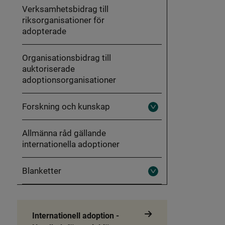
Verksamhetsbidrag till
riksorganisationer för
adopterade
Organisationsbidrag till
auktoriserade
adoptionsorganisationer
Forskning och kunskap
Fäll
ut
Forskning
Allmänna råd gällande
och
kunskap
internationella adoptioner
Blanketter
Fäll
ut
Blanketter
Internationell adoption -