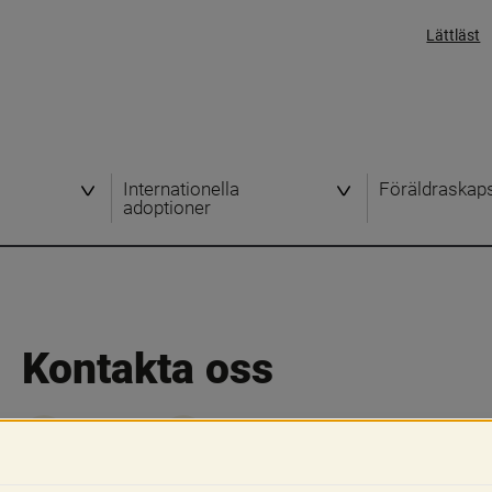
Lättläst
Internationella
Föräldraskap
adoptioner
Kontakta oss
Skriv ut
Dela