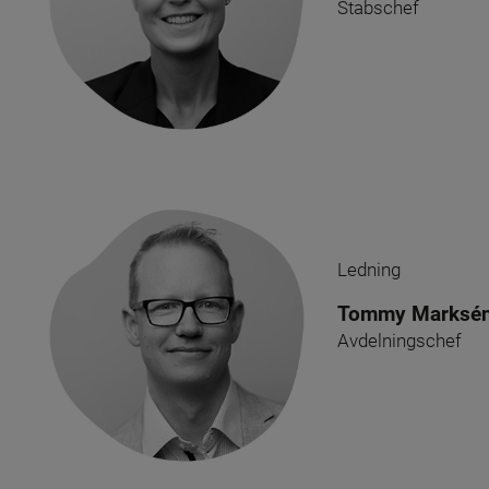
Stabschef
Ledning
Tommy Marksé
Avdelningschef