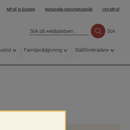
MFoF in English
Nationella minoritetsspråk
Om MFoF
Sök
sstöd
Familjerådgivning
Ställföreträdare