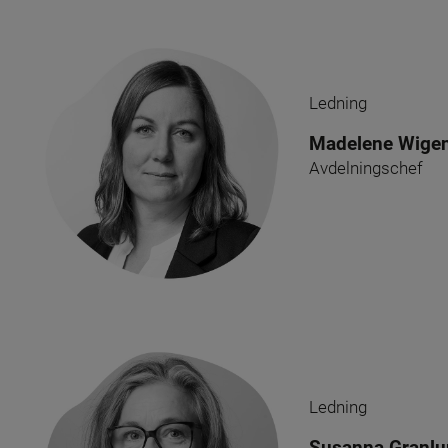
Ledning
Madelene Wige
Avdelningschef
Ledning
Susanna Granl