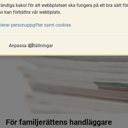
ndiga kakor för att webbplatsen ska fungera på ett bra sätt fö
skrivas ut.
vi kan förbättra vår webbplats.
terar personuppgifter samt cookies.
Anpassa inställningar
För familjerättens handläggare