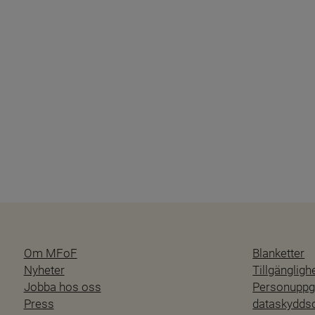
Om MFoF
Blanketter
Nyheter
Tillgänglig
Jobba hos oss
Personuppgi
Press
dataskydd