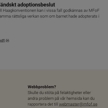
ändskt adoptionsbeslut
till Haagkonventionen kan i vissa fall godkännas av MFoF 
samma rättsliga verkan som om barnet hade adopterats i 
pdf, 1.6 MB.
pdf)
Webbproblem?
Skulle du stöta på felaktigheter eller 
andra problem på vår hemsida kan du 
rapportera det till 
webmaster@mfof.se