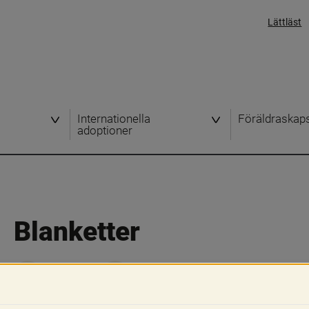
Lättläst
Internationella
Föräldraskap
adoptioner
Blanketter
Skriv ut
Dela
Här hittar du våra blanketter. Alla blank