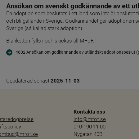
Ansökan om svenskt godkännande av ett utl
En adoption som beslutats i ett land som inte är anslutet 
och bli gällande i Sverige. Godkännandet ger adoptionen 
Sverige (så kallad stark adoption).
Blanketten fylls i och skickas till MFoF.
4602 Ansökan om godkännande av utländskt adoptionsbeslut (
Uppdaterad senast 
2025-11-03
Kontakta oss
hetsredogörelse
info@mfof.se
ftspolicy
010-190 11 00
sombud@mfof.se
Nygatan 40B