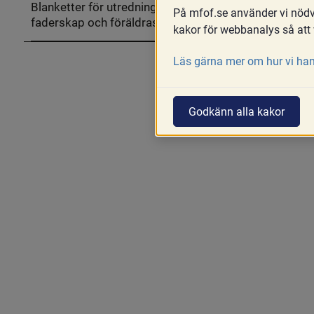
Blanketter för utredningar om
internationell
På mfof.se använder vi nödvä
faderskap och föräldraskap
adoption
Fäll
kakor för webbanalys så att 
ut
Blanketter
för
Läs gärna mer om hur vi han
utredningar
om
faderskap
och
föräldraskap
Godkänn alla kakor