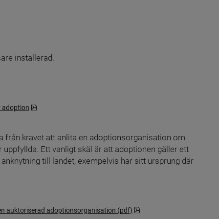
re installerad. 
pdf, 1 MB.
r adoption
 från kravet att anlita en adoptionsorganisation om 
pfyllda. Ett vanligt skäl är att adoptionen gäller ett 
nknytning till landet, exempelvis har sitt ursprung där 
pdf, 1.1 MB.
en auktoriserad adoptionsorganisation (pdf)