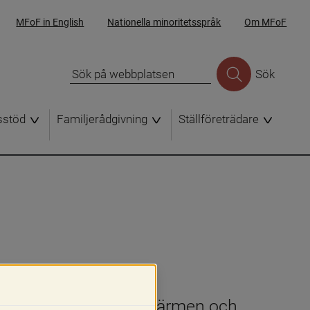
MFoF in English
Nationella minoritetsspråk
Om MFoF
Sök
sstöd
Familjerådgivning
Ställföreträdare
etter kan fyllas i på skärmen och 