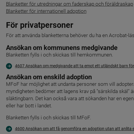
Blanketter för utredningar om faderskap och föräldraskap
Blanketter för internationell adoption
För privatpersoner
För att använda blanketterna behöver du ha en Acrobat-läsa
Ansökan om kommunens medgivande
Blanketten fylls i och skickas till hemkommunen.
4607 Ansökan om medgivande att ta emot ett utländskt barn fö
Ansökan om enskild adoption
MFoF har möjlighet att undanta personer som vill adoptera
myndigheten bedömer att lagens krav på "särskilda skäl" är up
släktingbarn. Det kan också vara att sökanden har en egen a
eller har bott i landet.
Blanketten fylls i och skickas till MFoF.
4600 Ansökan om att få genomföra en adoption utan att anlita 