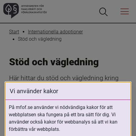
Öppna
Öppna
Menyn
sökrutan
Start
Internationella adoptioner
Stöd och vägledning
Stöd och vägledning
Här hittar du stöd och vägledning kring 
internationella adoptioner. Oavsett om du 
Vi använder kakor
är adopterad, adoptivförälder, funderar på 
att adoptera eller arbetar med 
På mfof.se använder vi nödvändiga kakor för att
adopterade, erbjuder vi råd, handböcker 
webbplatsen ska fungera på ett bra sätt för dig. Vi
använder också kakor för webbanalys så att vi kan
och resurser som hjälper dig genom hela 
förbättra vår webbplats.
adoptionsprocessen.