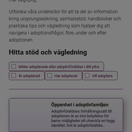
Utforska våra undersidor för att ta del av information 
kring ursprungssökning, samtalsstöd, handböcker och 
praktiska tips och vägledning som hjälper dig att 
navigera i adoptionsfrågor, före, under och efter 
adoptionen.
Hitta stöd och vägledning
Det här formuläret postas automatiskt
Filtrera resultatet
Möter adopterade eller adoptivföräldrar i ditt yrke
Är adopterad
Har adopterat
Vill adoptera
Öppenhet i adoptivfamiljen
Adoptivföräldrars förhållningssätt till
adoptionen är av stor betydelse för
barns möjligheter att utveckla en trygg
identitet. Det är adoptivföräldra...