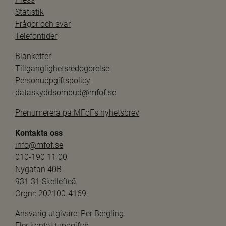
Statistik
Frågor och svar
Telefontider
Blanketter
Tillgänglighetsredogörelse
Personuppgiftspolicy
dataskyddsombud@mfof.se
Prenumerera på MFoFs nyhetsbrev
Kontakta oss
info@mfof.se
010-190 11 00
Nygatan 40B
931 31 Skellefteå
Orgnr: 202100-4169
Ansvarig utgivare: 
Per Bergling
Fler kontaktuppgifter