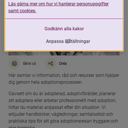
Läs gärna mer om hur vi hanterar personuppgifter
samt cookies.
Godkänn alla kakor
Anpassa inställningar
Skriv ut
Dela
Här samlar vi information, råd och resurser som hjälper 
dig genom hela adoptionsprocessen.
Oavsett om du är adopterad, adoptivförälder, planerar 
att adoptera eller arbetar professionellt med adoption, 
hittar du material anpassat efter din situation. Vi 
erbjuder handböcker, vägledningar, samtalsstöd och 
praktiska tips för att göra adoptionsresan tryggare och 
mer begriplig.