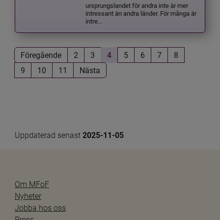
ursprungslandet för andra inte är mer
intressant än andra länder. För många är
intre...
Föregående
2
3
4
5
6
7
8
9
10
11
Nästa
Uppdaterad senast 
2025-11-05
Om MFoF
Nyheter
Jobba hos oss
Press