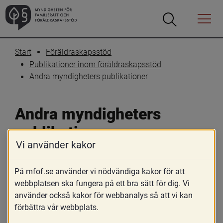
Öppna
Öppna
Menyn
sökrutan
Start
Föräldraskapsstöd
Publikationer inom föräldraskapsstöd
Andra myndigheters publikationer
Andra myndigheters 
publikationer
Vi använder kakor
Skriv ut
Dela
På mfof.se använder vi nödvändiga kakor för att
Här samlar vi publikationer om 
webbplatsen ska fungera på ett bra sätt för dig. Vi
använder också kakor för webbanalys så att vi kan
föräldraskapsstöd som andra 
förbättra vår webbplats.
myndigheter än MFoF tagit fram.