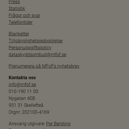
Press
Statistik
Frågor och svar
Telefontider
Blanketter
Tillgänglighetsredogörelse
Personuppgiftspolicy
dataskyddsombud@mfof.se
Prenumerera på MFoFs nyhetsbrev
Kontakta oss
info@mfof.se
010-190 11 00
Nygatan 40B
931 31 Skellefteå
Orgnr: 202100-4169
Ansvarig utgivare: 
Per Bergling