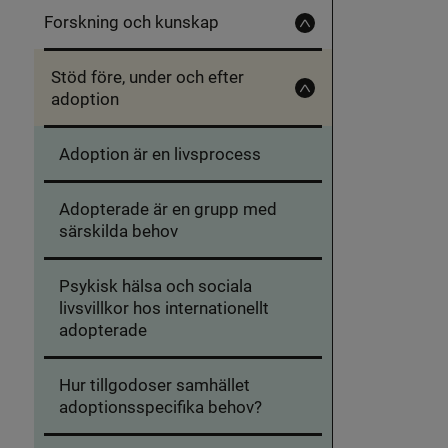
Forskning och kunskap
Fäll
in
Forskning
Stöd före, under och efter
och
kunskap
adoption
Fäll
in
Stöd
före,
Adoption är en livsprocess
under
och
efter
adoption
Adopterade är en grupp med
särskilda behov
Psykisk hälsa och sociala
livsvillkor hos internationellt
adopterade
Hur tillgodoser samhället
adoptionsspecifika behov?