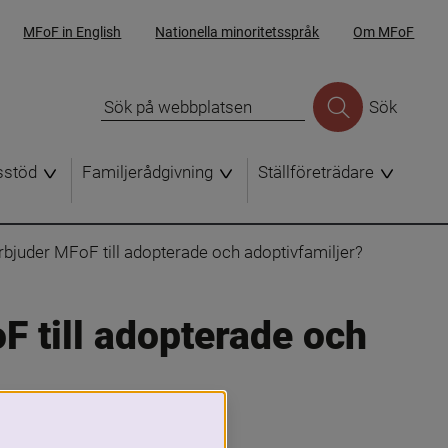
MFoF in English
Nationella minoritetsspråk
Om MFoF
Sök
sstöd
Familjerådgivning
Ställföreträdare
erbjuder MFoF till adopterade och adoptivfamiljer?
F till adopterade och 