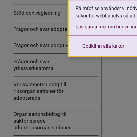
ut
MFoF:s
På mfof.se använder vi nödvä
arbete
Stöd och vägledning
med
kakor för webbanalys så att 
Fäll
internationella
ut
adoptioner
Stöd
Läs gärna mer om hur vi han
Frågor och svar adopterade
och
vägledning
Frågor och svar adoptivföräldrar
Godkänn alla kakor
Frågor och svar
yrkesverksamma
Verksamhetsbidrag till
riksorganisationer för
adopterade
Organisationsbidrag till
auktoriserade
adoptionsorganisationer