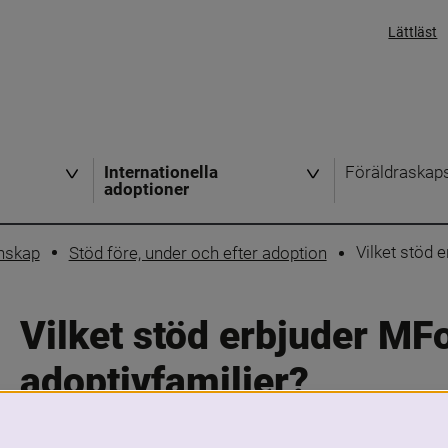
Lättläst
Internationella
Föräldraskap
adoptioner
Vilket stöd 
nskap
Stöd före, under och efter adoption
Vilket stöd erbjuder MFo
adoptivfamiljer?
Skriv ut
Dela