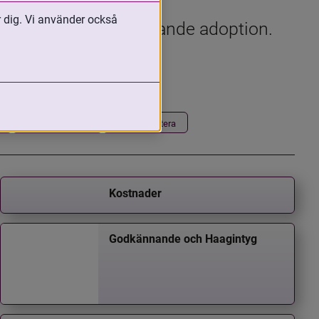
r dig. Vi använder också
handlar om stöd gällande adoption. 
 mejl.
Har adopterat
Vill adoptera
Kostnader
Godkännande och Haagintyg