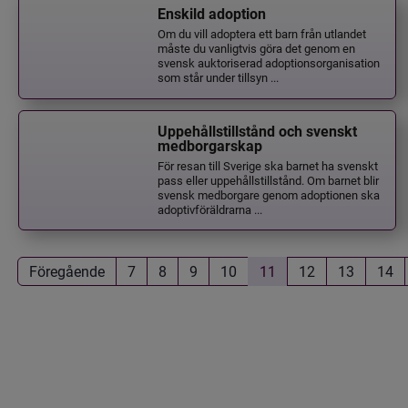
Enskild adoption
Om du vill adoptera ett barn från utlandet
måste du vanligtvis göra det genom en
svensk auktoriserad adoptionsorganisation
som står under tillsyn ...
Uppehållstillstånd och svenskt
medborgarskap
För resan till Sverige ska barnet ha svenskt
pass eller uppehållstillstånd. Om barnet blir
svensk medborgare genom adoptionen ska
adoptivföräldrarna ...
Föregående
7
8
9
10
11
12
13
14